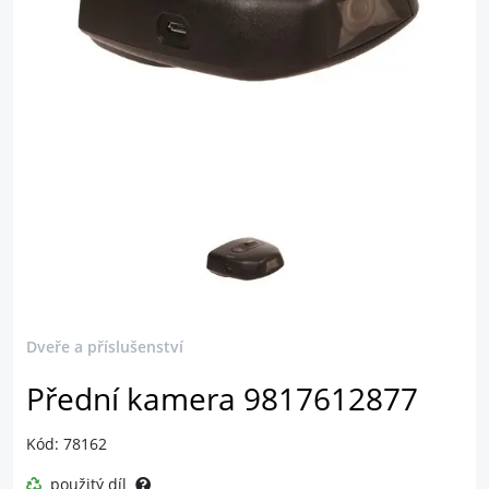
Dveře a příslušenství
Přední kamera 9817612877
Kód: 78162
použitý díl