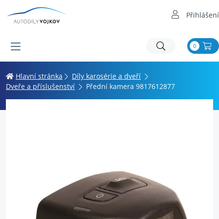
Přihlášení
0
Hlavní stránka
Díly karosérie a dveří
Dveře a příslušenství
Přední kamera 9817612877