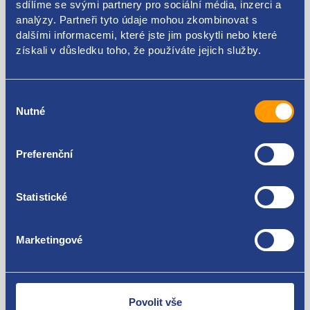
sdílíme se svými partnery pro sociální média, inzerci a
analýzy. Partneři tyto údaje mohou zkombinovat s
9817612877
dalšími informacemi, které jste jim poskytli nebo které
Použitelné pro vozy
získali v důsledku toho, že používáte jejich služby.
Citroen C3 2016 -
Výběr
Nutné
souhlasu
Za kvalitu ručíme!
Preferenční
Statistické
Marketingové
Nejste spokojeni? Vyřešíme to!
Zboží můžete vrátit do 60 dnů od
zakoupení. Nebo vám pošleme náhradu.
Povolit vše