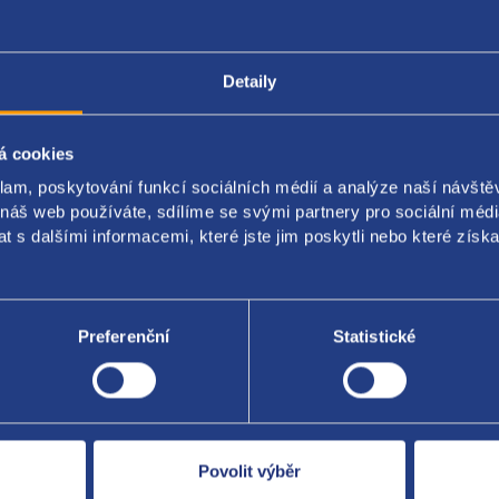
Detaily
Popis produktu
Kódy produktu
á cookies
ovací senzor PDC
klam, poskytování funkcí sociálních médií a analýze naší návšt
 náš web používáte, sdílíme se svými partnery pro sociální média
originál: 1S0919275D 1S0919275A 3TD919275A 3TD919275B 3TD91
 s dalšími informacemi, které jste jim poskytli nebo které získa
Preferenční
Statistické
Za kvalitu ručí
Povolit výběr