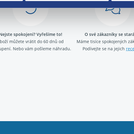
Nejste spokojeni? Vyřešíme to!
O své zákazníky se sta
boží můžete vrátit do 60 dnů od
Máme tisíce spokojených zá
upení. Nebo vám pošleme náhradu.
Podívejte se na jejich
rec