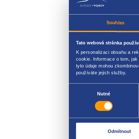
Souhlas
Tato webová stránka použív
park
K personalizaci obsahu a re
cookie. Informace o tom, jak
VAG 
tyto údaje mohou zkombinovat
používáte jejich služby.
Výběr
souhlasu
Nutné
Odmítnout