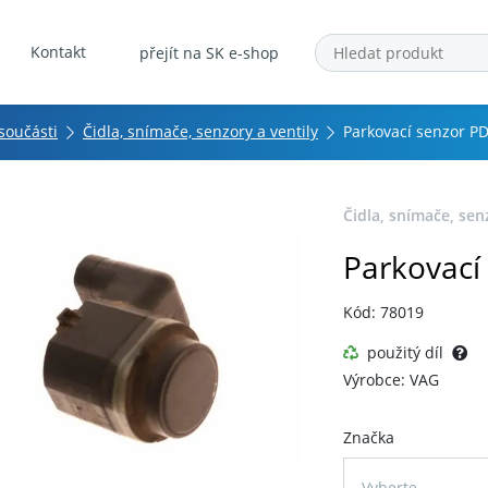
Kontakt
přejít na SK e-shop
 součásti
Čidla, snímače, senzory a ventily
Parkovací senzor P
Čidla, snímače, sen
Parkovací
Kód: 78019
použitý díl
Výrobce: VAG
Značka
Vyberte