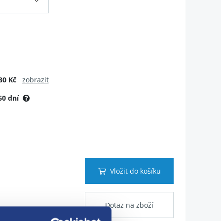
80 Kč
zobrazit
60 dní
Vložit do košíku
Dotaz na zboží