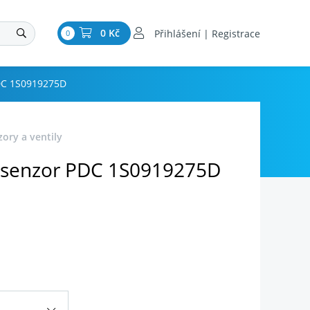
0 Kč
Přihlášení | Registrace
0
DC 1S0919275D
zory a ventily
 senzor PDC 1S0919275D