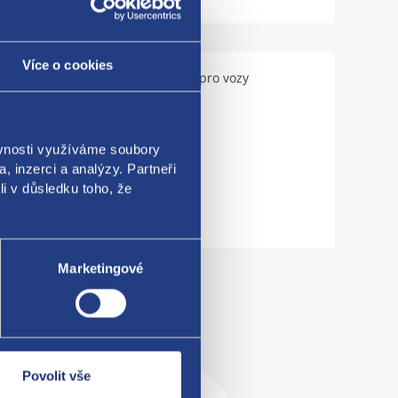
Více o cookies
Použitelné pro vozy
ěvnosti využíváme soubory
, inzerci a analýzy. Partneři
9275 420919275 4H0919275A
li v důsledku toho, že
Marketingové
me!
Povolit vše