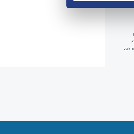
Z
zako