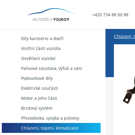
+420 734 88 00 88
Chlazení, 
Díly karosérie a dveří
Vnitřní části vozidla
Osvětlení vozidel
Palivová soustava, výfuk a sání
Podvozkové díly
Elektrické součásti
Motor a jeho části
Brzdový systém
Převodovka, spojka a poloosy
Chlazení, topení, klimatizace