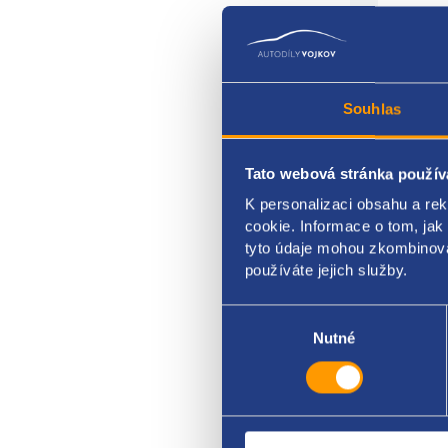
Souhlas
Vodn
Tato webová stránka použív
mater
K personalizaci obsahu a re
cookie. Informace o tom, jak
pro 
tyto údaje mohou zkombinovat
používáte jejich služby.
VAG 
Výběr
souhlasu
Nutné