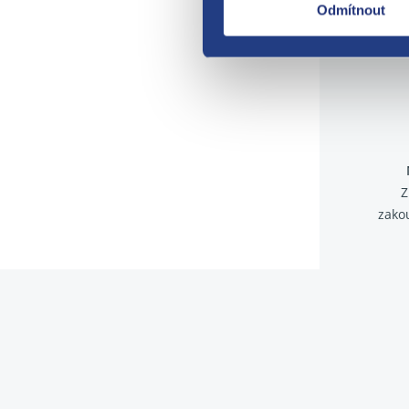
Odmítnout
Z
zako