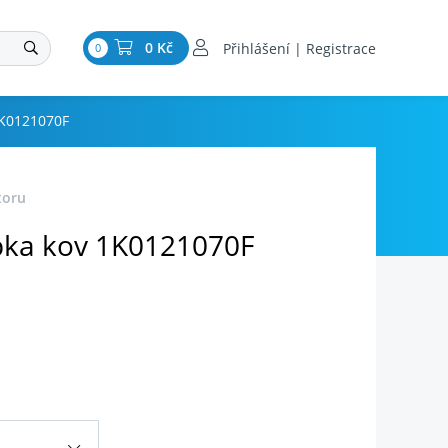
0 Kč
Přihlášení | Registrace
0
1K0121070F
toru
bka kov 1K0121070F