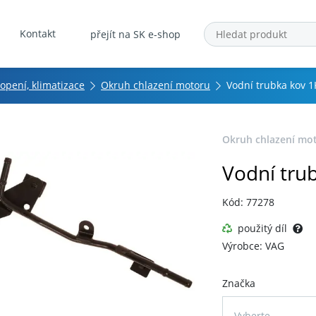
Kontakt
přejít na SK e-shop
topení, klimatizace
Okruh chlazení motoru
Vodní trubka kov 
Okruh chlazení mo
Vodní tru
Kód: 77278
použitý díl
Výrobce: VAG
Značka
Vyberte