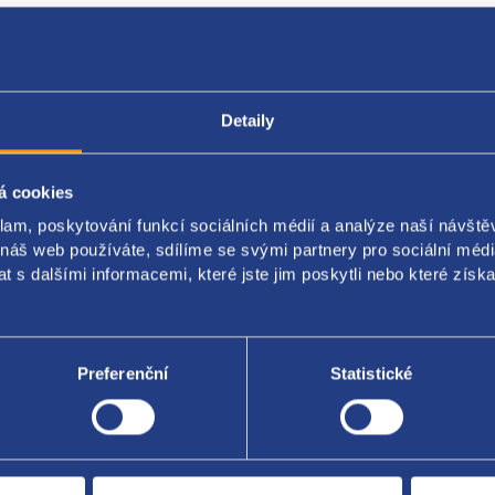
Popis produktu
Kódy produktu
Detaily
í trubka
á cookies
iál: kov
klam, poskytování funkcí sociálních médií a analýze naší návšt
 náš web používáte, sdílíme se svými partnery pro sociální média
motory 2.0TDI 100kW/103kW (AZV, BKD)
 s dalšími informacemi, které jste jim poskytli nebo které získa
original: 1K0121070F
1K0121070AD
Preferenční
Statistické
Za kvalitu ručí