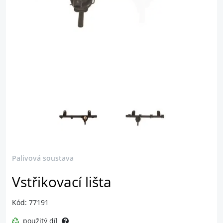
Palivová soustava
Vstřikovací lišta
Kód: 77191
použitý díl