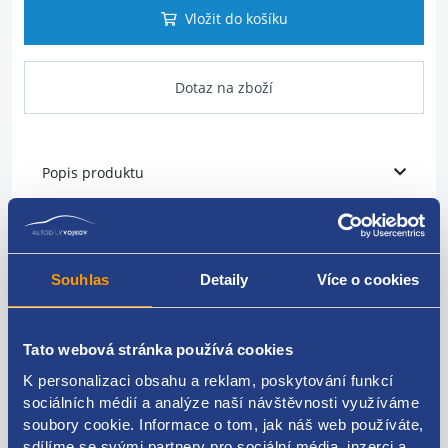
Vložit do košíku
Dotaz na zboží
Popis produktu
vstřikovací lišta paliva
originální číslo Renault:
Souhlas
Detaily
Více o cookies
7700273702
Tato webová stránka používá cookies
K personalizaci obsahu a reklam, poskytování funkcí
Kódy produktu
sociálních médií a analýze naší návštěvnosti využíváme
soubory cookie. Informace o tom, jak náš web používáte,
sdílíme se svými partnery pro sociální média, inzerci a