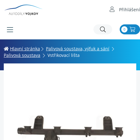
Přihlášení
0
Hlavní stránka
Palivová soustava, výfuk a sání
Palivová soustava
Vstřikovací lišta