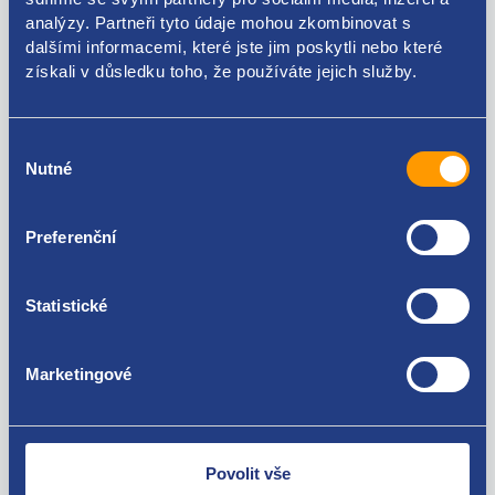
7700273702
analýzy. Partneři tyto údaje mohou zkombinovat s
dalšími informacemi, které jste jim poskytli nebo které
Použitelné pro vozy
získali v důsledku toho, že používáte jejich služby.
Renault Kangoo 1998 - 2003 1.4 - E7J
Výběr
Nutné
souhlasu
Za kvalitu ručíme!
Preferenční
Statistické
Marketingové
Nejste spokojeni? Vyřešíme to!
Zboží můžete vrátit do 60 dnů od
zakoupení. Nebo vám pošleme náhradu.
Povolit vše