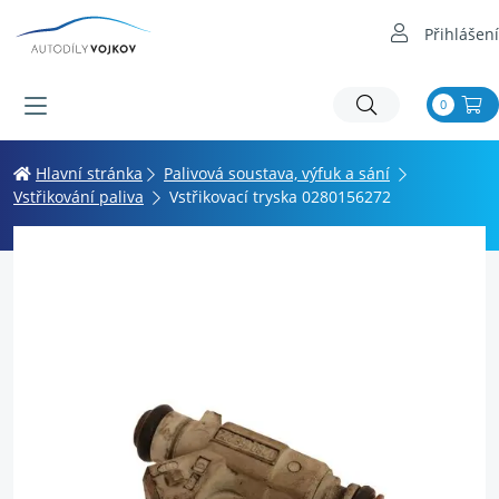
Přihlášení
0
Hlavní stránka
Palivová soustava, výfuk a sání
Vstřikování paliva
Vstřikovací tryska 0280156272