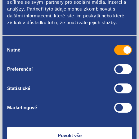
sdílíme se svými partnery pro sociální média, inzerci a
analýzy. Partneři tyto údaje mohou zkombinovat s
0280156272
dalšími informacemi, které jste jim poskytli nebo které
Použitelné pro vozy
získali v důsledku toho, že používáte jejich služby.
Citroen C4 2004 - 2013 1.6 16V
Výběr
Nutné
souhlasu
Za kvalitu ručíme!
Preferenční
Statistické
Marketingové
Nejste spokojeni? Vyřešíme to!
Zboží můžete vrátit do 60 dnů od
zakoupení. Nebo vám pošleme náhradu.
Povolit vše