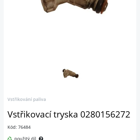
Vstřikování paliva
Vstřikovací tryska 0280156272
Kód: 76484
použitý díl