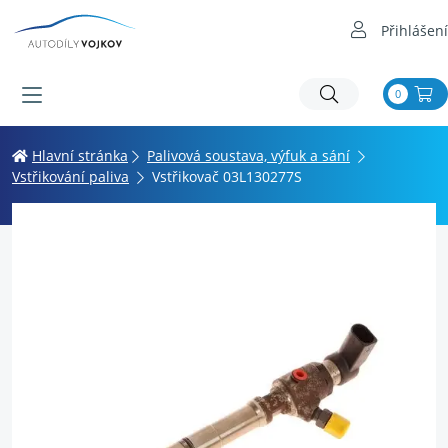
Přihlášení
0
Hlavní stránka
Palivová soustava, výfuk a sání
Vstřikování paliva
Vstřikovač 03L130277S