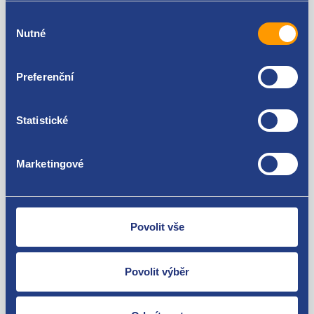
Škoda Yeti 1.6 TDI
Výběr
Seat Toledo IV 2012 - 2019 1.6 TDI
Nutné
souhlasu
Seat Leon II 2005 - 2013 1.6 TDI
Seat Ibiza IV 2008 - 2017 1.6 TDI
Seat Altea 1.6 TDI
Preferenční
Volkswagen Polo (6R1 , 6C1) 2009 - 2017 1.6 TDI
Volkswagen Passat B7 2010 - 2014 1.6 TDI
Nejste spokojeni? Vyřešíme to!
Volkswagen Jetta IV 2008 - 2019 1.6 TDI
Statistické
Volkswagen Jetta III 2004 - 2013 1.9 TDI
Zboží můžete vrátit do 60 dnů od
Volkswagen Golf VI 2008 - 2016 1.6 TDI
zakoupení. Nebo vám pošleme náhradu.
Volkswagen Beetle 1.6 TDI
Marketingové
Volkswagen Caddy III 2004 - 2015 1.6 TDI
Volkswagen Touran II 2010 - 2015 1.6 TDI
Volkswagen Passat B6 2005 - 2010 1.6 TDI
Audi A1 (8X) 2010 - 2018 1.6 TDI
Povolit vše
O své zákazníky se staráme
Povolit výběr
Máme tisíce spokojených zákazníků.
Podívejte se na jejich
recenze
.