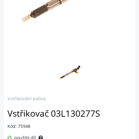
Vstřikování paliva
Vstřikovač 03L130277S
Kód: 75948
použitý díl