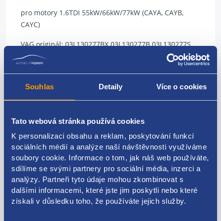
pro motory 1.6TDI 55kW/66kW/77kW (CAYA, CAYB,
CAYC)
VAG originál: 03L130277BX 03L130277B 03L130277S
Souhlas
Detaily
Více o cookies
Kódy produktu
Tato webová stránka používá cookies
03L130277BX 03L130277B 03L130277S
K personalizaci obsahu a reklam, poskytování funkcí
Použitelné pro vozy
sociálních médií a analýze naší návštěvnosti využíváme
soubory cookie. Informace o tom, jak náš web používáte,
sdílíme se svými partnery pro sociální média, inzerci a
Škoda Fabia II 2006-2014 1.6 TDI
analýzy. Partneři tyto údaje mohou zkombinovat s
Škoda Octavia II 2004-2013 1.6 TDI
dalšími informacemi, které jste jim poskytli nebo které
Škoda Rapid 2012 - 2019 1.6 TDI
Za kvalitu ručíme!
získali v důsledku toho, že používáte jejich služby.
Škoda Roomster 1.6 TDI
Škoda Superb II 2008-2015 1.6 TDI