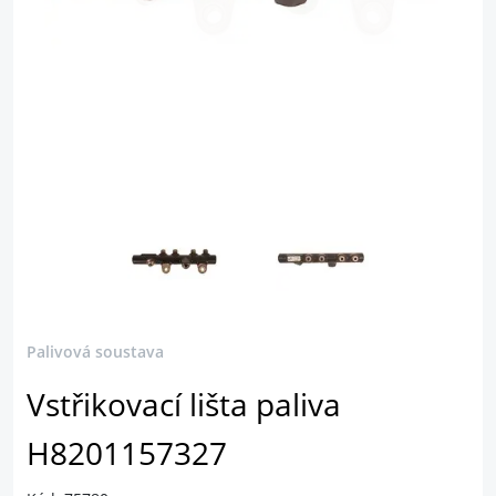
Palivová soustava
Vstřikovací lišta paliva
H8201157327