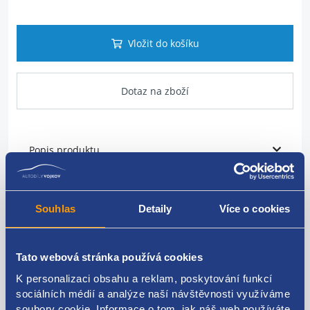
Vložit do košíku
Dotaz na zboží
Popis produktu
vstřikovací lišta paliva
Souhlas
Detaily
Více o cookies
originální číslo Renault / Dacia
H8201157327
Tato webová stránka používá cookies
K personalizaci obsahu a reklam, poskytování funkcí
sociálních médií a analýze naší návštěvnosti využíváme
Kódy produktu
soubory cookie. Informace o tom, jak náš web používáte,