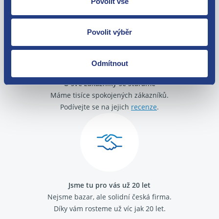
Povolit vše
zakoupení. Nebo vám pošleme náhradu.
Povolit výběr
Odmítnout
O své zákazníky se staráme
Máme tisíce spokojených zákazníků.
Podívejte se na jejich
recenze
.
Jsme tu pro vás už 20 let
Nejsme bazar, ale solidní česká firma.
Díky vám rosteme už víc jak 20 let.