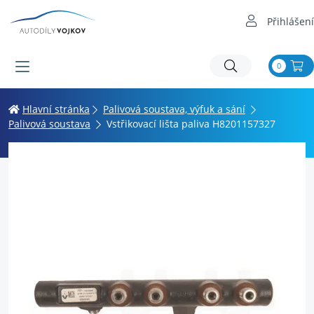
Přihlášení
0
Hlavní stránka
Palivová soustava, výfuk a sání
Palivová soustava
Vstřikovací lišta paliva H8201157327