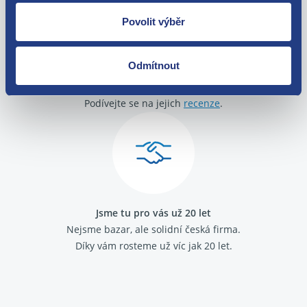
Povolit výběr
Odmítnout
O své zákazníky se staráme
Máme tisíce spokojených zákazníků.
Podívejte se na jejich
recenze
.
Jsme tu pro vás už 20 let
Nejsme bazar, ale solidní česká firma.
Díky vám rosteme už víc jak 20 let.