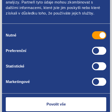
analýzy. Partneři tyto údaje mohou zkombinovat s
dalšími informacemi, které jste jim poskytli nebo které
Použitelné pro vozy
získali v důsledku toho, že používáte jejich služby.
Citroen C3 2002- 1.6 HDI
Výběr
Za kvalitu ručíme!
Nutné
souhlasu
Preferenční
Statistické
Marketingové
Nejste spokojeni? Vyřešíme to!
Zboží můžete vrátit do 60 dnů od
zakoupení. Nebo vám pošleme náhradu.
Povolit vše