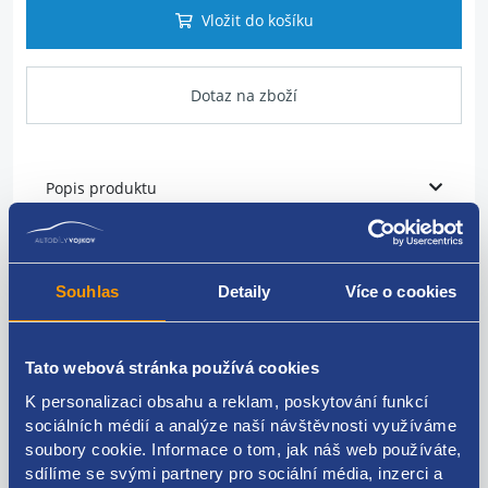
Vložit do košíku
Dotaz na zboží
Popis produktu
vodítko měrky oleje
Souhlas
Detaily
Více o cookies
PSA originál -
1171L9
Tato webová stránka používá cookies
K personalizaci obsahu a reklam, poskytování funkcí
Kódy produktu
sociálních médií a analýze naší návštěvnosti využíváme
soubory cookie. Informace o tom, jak náš web používáte,
sdílíme se svými partnery pro sociální média, inzerci a
1171L9