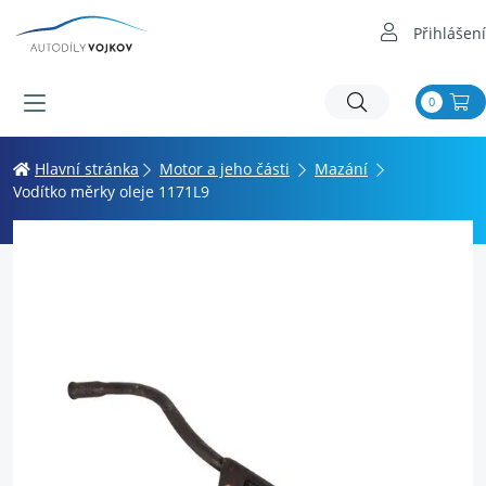
Přihlášení
0
Hlavní stránka
Motor a jeho části
Mazání
Vodítko měrky oleje 1171L9