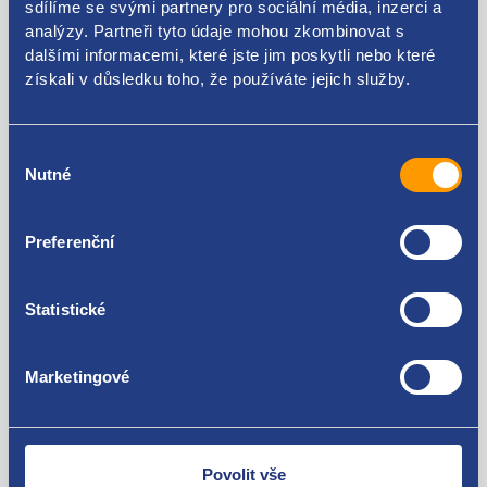
sdílíme se svými partnery pro sociální média, inzerci a
analýzy. Partneři tyto údaje mohou zkombinovat s
4109G2
dalšími informacemi, které jste jim poskytli nebo které
Použitelné pro vozy
získali v důsledku toho, že používáte jejich služby.
Peugeot 107
Výběr
Citroen C1 2005 - 2014
Nutné
souhlasu
Za kvalitu ručíme!
Preferenční
Statistické
Marketingové
Nejste spokojeni? Vyřešíme to!
Zboží můžete vrátit do 60 dnů od
zakoupení. Nebo vám pošleme náhradu.
Povolit vše