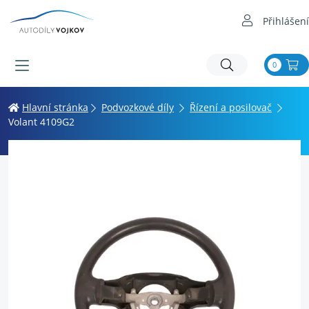
Přihlášení
0
Hlavní stránka
Podvozkové díly
Řízení a posilovač
Volant 4109G2