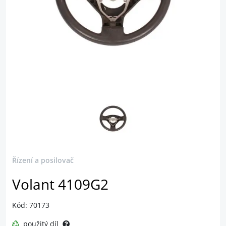
Řízení a posilovač
Volant 4109G2
Kód: 70173
použitý díl