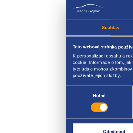
Souhlas
Tato webová stránka použív
vodn
K personalizaci obsahu a re
z chl
cookie. Informace o tom, jak
tyto údaje mohou zkombinovat
BMW 
používáte jejich služby.
Výběr
souhlasu
Nutné
Odmítnout