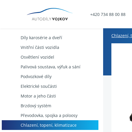
+420 734 88 00 88
Chlazení, 
Díly karosérie a dveří
Vnitřní části vozidla
Osvětlení vozidel
Palivová soustava, výfuk a sání
Podvozkové díly
Elektrické součásti
Motor a jeho části
Brzdový systém
Převodovka, spojka a poloosy
Chlazení, topení, klimatizace