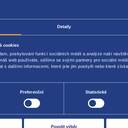
Popis produktu
Kódy produktu
Detaily
á cookies
í hadice
klam, poskytování funkcí sociálních médií a analýze naší návšt
adiče dolní vývod do termostatu
 náš web používáte, sdílíme se svými partnery pro sociální média
 s dalšími informacemi, které jste jim poskytli nebo které získa
originál: 17127797258
Preferenční
Statistické
Za kvalitu ručí
Povolit výběr