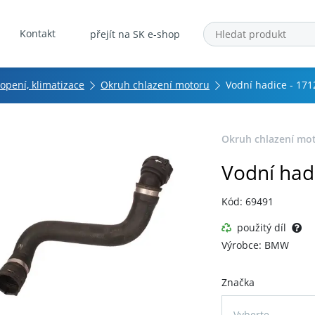
Kontakt
přejít na SK e-shop
topení, klimatizace
Okruh chlazení motoru
Vodní hadice - 17
Okruh chlazení mo
Vodní had
Kód: 69491
použitý díl
Výrobce: BMW
Značka
Vyberte