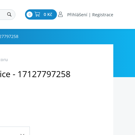
0 Kč
Přihlášení | Registrace
0
127797258
toru
ice - 17127797258