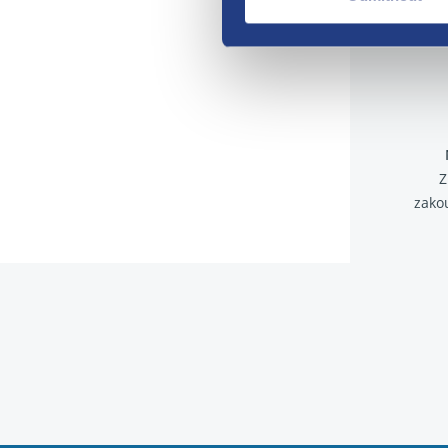
Z
zako