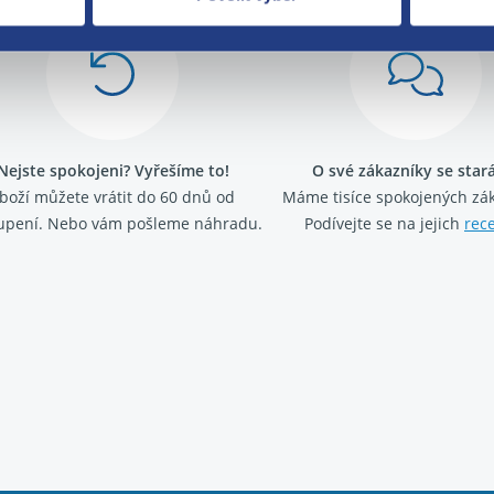
Nejste spokojeni? Vyřešíme to!
O své zákazníky se sta
boží můžete vrátit do 60 dnů od
Máme tisíce spokojených zá
upení. Nebo vám pošleme náhradu.
Podívejte se na jejich
rec