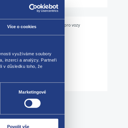
Použitelné pro vozy
Více o cookies
ěvnosti využíváme soubory
, inzerci a analýzy. Partneři
li v důsledku toho, že
Marketingové
me!
Povolit vše