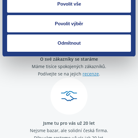
Zboží můžete vrátit do 60 dnů od
Povolit vše
zakoupení. Nebo vám pošleme náhradu.
Povolit výběr
Odmítnout
O své zákazníky se staráme
Máme tisíce spokojených zákazníků.
Podívejte se na jejich
recenze
.
Jsme tu pro vás už 20 let
Nejsme bazar, ale solidní česká firma.
Díky vám rosteme už víc jak 20 let.