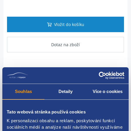
Vložit do košíku
Dotaz na zboží
Popis produktu
vodící lišta skla levých L zadních dveří - 5dv.
Souhlas
Detaily
Více o cookies
originální číslo Renault:
8200296788
Tato webová stránka používá cookies
K personalizaci obsahu a reklam, poskytování funkcí
sociálních médií a analýze naší návštěvnosti využíváme