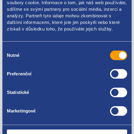
soubory cookie. Informace o tom, jak náš web používáte,
Kódy produktu
sdílíme se svými partnery pro sociální média, inzerci a
analýzy. Partneři tyto údaje mohou zkombinovat s
dalšími informacemi, které jste jim poskytli nebo které
8200296788
získali v důsledku toho, že používáte jejich služby.
Použitelné pro vozy
Výběr
Renault Laguna II 2001 - 2005
Nutné
souhlasu
Renault Laguna II 2005 - 2007
Za kvalitu ručíme!
Preferenční
Statistické
Marketingové
Nejste spokojeni? Vyřešíme to!