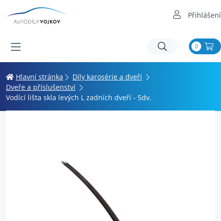
Přihlášení
0
Hlavní stránka
Díly karosérie a dveří
Dveře a příslušenství
Vodící lišta skla levých L zadních dveří - 5dv.