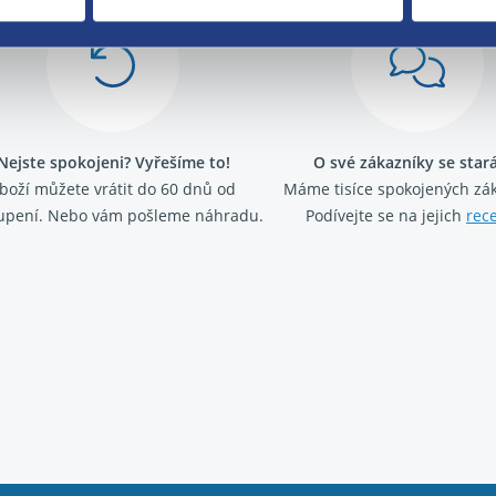
Nejste spokojeni? Vyřešíme to!
O své zákazníky se sta
boží můžete vrátit do 60 dnů od
Máme tisíce spokojených zá
upení. Nebo vám pošleme náhradu.
Podívejte se na jejich
rec