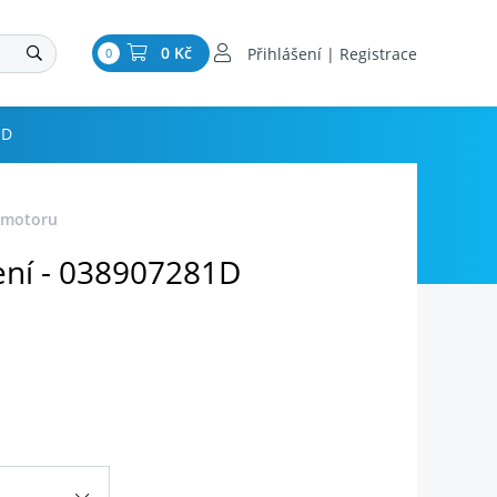
0 Kč
Přihlášení | Registrace
0
1D
í motoru
ení - 038907281D