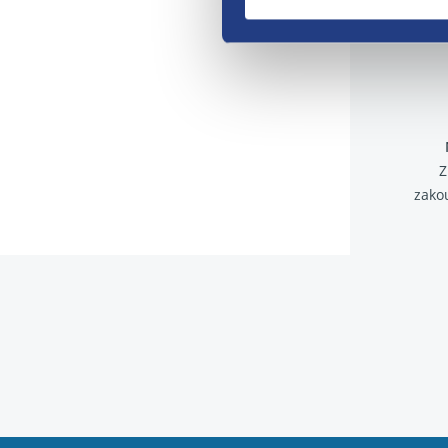
Z
zako