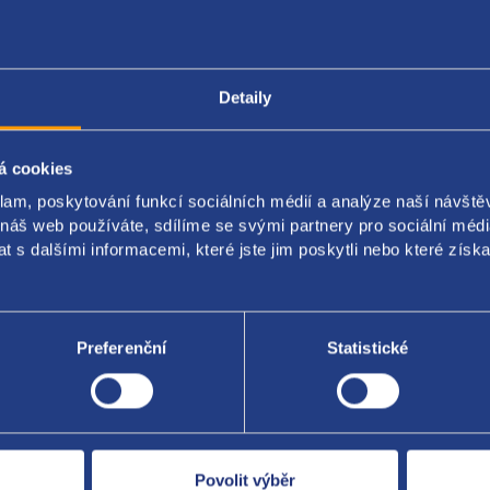
Popis produktu
Kódy produktu
Detaily
á cookies
žhavení
klam, poskytování funkcí sociálních médií a analýze naší návšt
í jednotka žhavící svíčky
 náš web používáte, sdílíme se svými partnery pro sociální média
 s dalšími informacemi, které jste jim poskytli nebo které získa
originál: 038907281D 03L907281
Preferenční
Statistické
Za kvalitu ručí
Povolit výběr