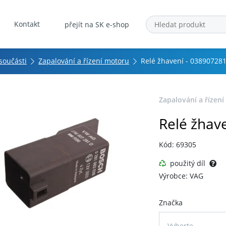
Kontakt
přejít na SK e-shop
 součásti
Zapalování a řízení motoru
Relé žhavení - 03890728
Zapalování a řízen
Relé žhav
Kód: 69305
použitý díl
Výrobce: VAG
Značka
Vyberte