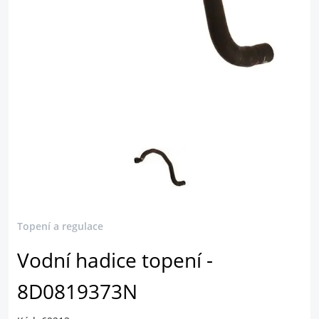
Topení a regulace
Vodní hadice topení -
8D0819373N