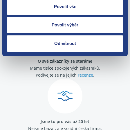
Nejste spokojeni? Vyřešíme to!
Povolit vše
Zboží můžete vrátit do 60 dnů od
zakoupení. Nebo vám pošleme náhradu.
Povolit výběr
Odmítnout
O své zákazníky se staráme
Máme tisíce spokojených zákazníků.
Podívejte se na jejich
recenze
.
Jsme tu pro vás už 20 let
Nejsme bazar, ale solidní česká firma.