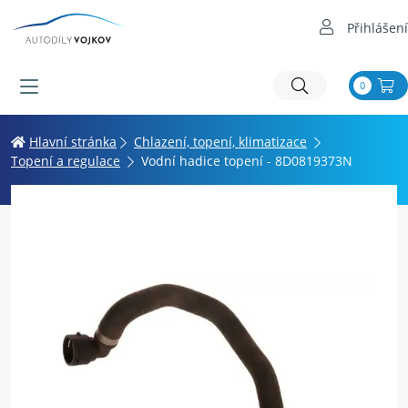
Přihlášení
0
Hlavní stránka
Chlazení, topení, klimatizace
Topení a regulace
Vodní hadice topení - 8D0819373N