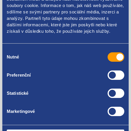
soubory cookie. Informace o tom, jak náš web používáte,
Kódy produktu
sdílíme se svými partnery pro sociální média, inzerci a
analýzy. Partneři tyto údaje mohou zkombinovat s
dalšími informacemi, které jste jim poskytli nebo které
8D0819373N
získali v důsledku toho, že používáte jejich služby.
Použitelné pro vozy
Výběr
Nutné
souhlasu
Škoda Superb I 2001-2008 1.8T
Škoda Superb I 2001-2008 2.0
Škoda Superb I 2001-2008 1.9 TDI
Za kvalitu ručíme!
Preferenční
Volkswagen Passat B5 1996 - 2005 2.0
Volkswagen Passat B5 1996 - 2005 1.9 TDI
Volkswagen Passat B5 1996 - 2005 1.8T
Statistické
Marketingové