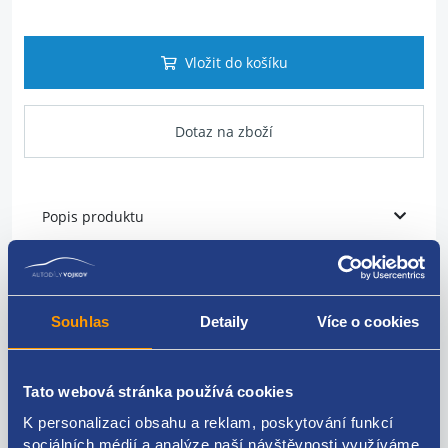
Vložit do košíku
Dotaz na zboží
Popis produktu
vodní hadice topení
umístění: od výměníku tepla k trubce chladící
Souhlas
Detaily
Více o cookies
kapaliny
VAG originál: 8D0819373N
Tato webová stránka používá cookies
K personalizaci obsahu a reklam, poskytování funkcí
sociálních médií a analýze naší návštěvnosti využíváme