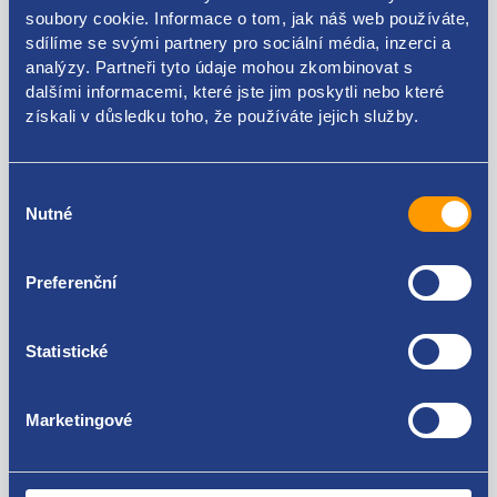
soubory cookie. Informace o tom, jak náš web používáte,
Kódy produktu
sdílíme se svými partnery pro sociální média, inzerci a
analýzy. Partneři tyto údaje mohou zkombinovat s
dalšími informacemi, které jste jim poskytli nebo které
6Y5827550A
získali v důsledku toho, že používáte jejich služby.
Použitelné pro vozy
Výběr
Nutné
souhlasu
Škoda Fabia I 1999-2007
Za kvalitu ručíme!
Preferenční
Statistické
Marketingové
Nejste spokojeni? Vyřešíme to!