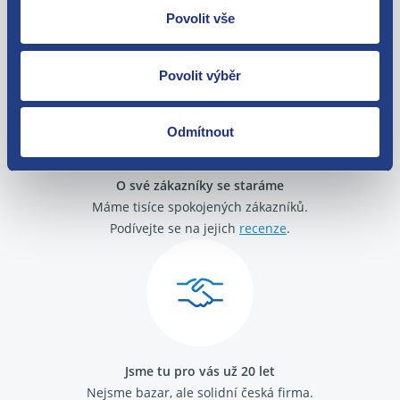
Povolit vše
Zboží můžete vrátit do 60 dnů od
zakoupení. Nebo vám pošleme náhradu.
Povolit výběr
Odmítnout
O své zákazníky se staráme
Máme tisíce spokojených zákazníků.
Podívejte se na jejich
recenze
.
Jsme tu pro vás už 20 let
Nejsme bazar, ale solidní česká firma.