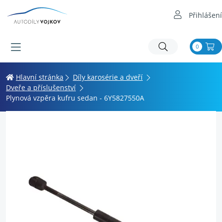
Přihlášení
0
Hlavní stránka
Díly karosérie a dveří
Dveře a příslušenství
Plynová vzpěra kufru sedan - 6Y5827550A