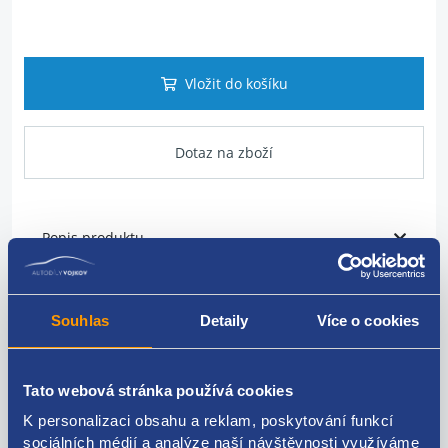
Vložit do košíku
Dotaz na zboží
Popis produktu
plynová vzpěra kufru
Souhlas
Detaily
Více o cookies
karoserie: sedan
VAG originál: 6Y5827550A
Tato webová stránka používá cookies
K personalizaci obsahu a reklam, poskytování funkcí
sociálních médií a analýze naší návštěvnosti využíváme