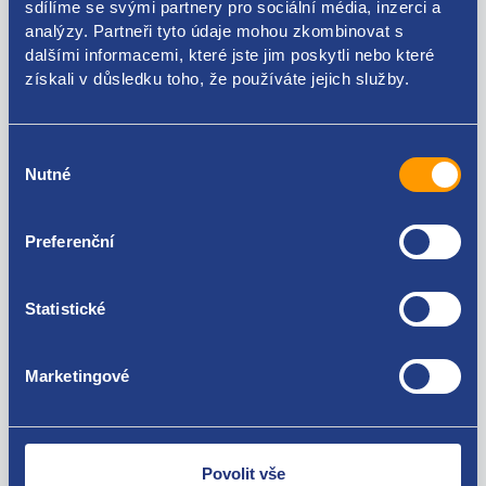
sdílíme se svými partnery pro sociální média, inzerci a
analýzy. Partneři tyto údaje mohou zkombinovat s
1984G7 V752817680
dalšími informacemi, které jste jim poskytli nebo které
Použitelné pro vozy
získali v důsledku toho, že používáte jejich služby.
Peugeot 207 1.4 16V
Výběr
Peugeot 308 I 2007-2016 1.6 16V
Nutné
souhlasu
Citroen C3 Picasso 1.4
Za kvalitu ručíme!
Citroen C4 Picasso / G.Picasso 2006 - 2015 1.6 VTi
Citroen C4 Picasso / G.Picasso 2006 - 2015 1.6 16V
Preferenční
Peugeot 3008 2009 - 2017 1.6. VTI
Statistické
Marketingové
Nejste spokojeni? Vyřešíme to!
Zboží můžete vrátit do 60 dnů od
zakoupení. Nebo vám pošleme náhradu.
Povolit vše