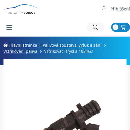
Přihlášení
0
Hlavní stránka
Palivová soustava, výfuk a sání
Vstřikování paliva
Vstřikovací tryska 1984G7