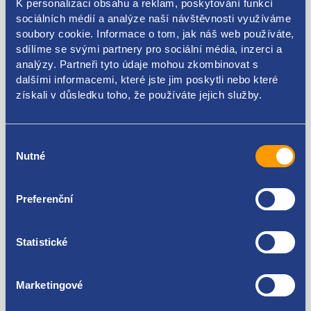
K personalizaci obsahu a reklam, poskytování funkcí
sociálních médií a analýze naší návštěvnosti využíváme
soubory cookie. Informace o tom, jak náš web používáte,
sdílíme se svými partnery pro sociální média, inzerci a
analýzy. Partneři tyto údaje mohou zkombinovat s
Kódy produktu
dalšími informacemi, které jste jim poskytli nebo které
získali v důsledku toho, že používáte jejich služby.
1J0959455D 1J0959455F 6Q0959455K 6X0959455A
6X0959455F
Použitelné pro vozy
Výběr
Nutné
souhlasu
Škoda Fabia I 1999-2007
Škoda Octavia I 1996-2010
Preferenční
Volkswagen New Beetle
Za kvalitu ručíme!
Volkswagen Bora
Volkswagen Golf IV 1997 - 2007
Statistické
Volkswagen LUPO
Volkswagen Polo (6N1) 1994 - 1999
Volkswagen Polo (6N2) 1999 - 2001
Marketingové
Volkswagen Polo (9N) 2001 - 2008