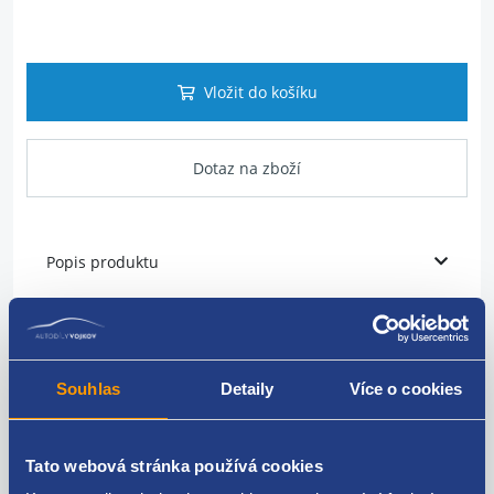
Vložit do košíku
Dotaz na zboží
Popis produktu
Sahara chladiče
průměr: 345 mm
Souhlas
Detaily
Více o cookies
výkon: 250/60W
VAG original: 1J0959455D 1J0959455F 6Q0959455K
Tato webová stránka používá cookies
6X0959455A 6X0959455F