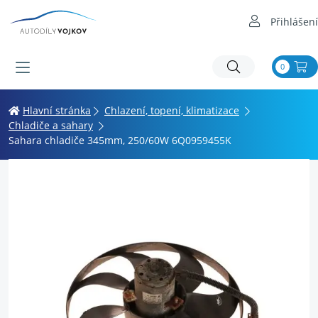
Přihlášení
0
Hlavní stránka
Chlazení, topení, klimatizace
Chladiče a sahary
Sahara chladiče 345mm, 250/60W 6Q0959455K