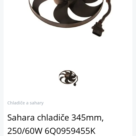
Chladiče a sahary
Sahara chladiče 345mm,
250/60W 6Q0959455K