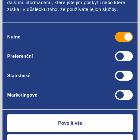
dalšími informacemi, které jste jim poskytli nebo které
získali v důsledku toho, že používáte jejich služby.
Škoda Fabia I 1999-2007
Za kvalitu ručíme!
Výběr
Nutné
souhlasu
Preferenční
Statistické
Nejste spokojeni? Vyřešíme to!
Marketingové
Zboží můžete vrátit do 60 dnů od
zakoupení. Nebo vám pošleme náhradu.
Povolit vše