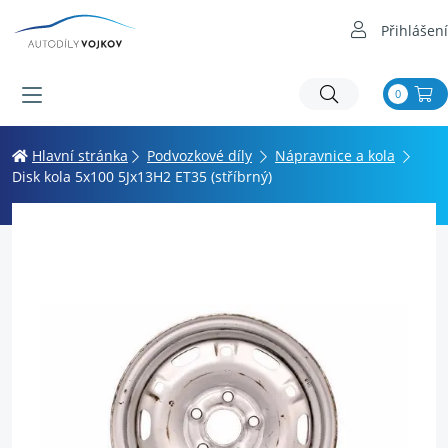
Přihlášení
0
Hlavní stránka
Podvozkové díly
Nápravnice a kola
Disk kola 5x100 5Jx13H2 ET35 (stříbrný)