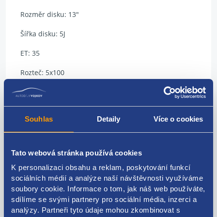
Rozměr disku: 13"
Šířka disku: 5J
ET: 35
Rozteč: 5x100
středová díra: 57,1 mm
Označení: 6Q0601027E
Souhlas
Detaily
Více o cookies
Tato webová stránka používá cookies
Kódy produktu
K personalizaci obsahu a reklam, poskytování funkcí
sociálních médií a analýze naší návštěvnosti využíváme
soubory cookie. Informace o tom, jak náš web používáte,
6Q0601027E
sdílíme se svými partnery pro sociální média, inzerci a
analýzy. Partneři tyto údaje mohou zkombinovat s
Použitelné pro vozy