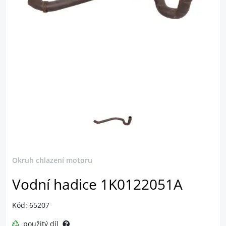
Okruh chlazení motoru
Vodní hadice 1K0122051A
Kód: 65207
použitý díl