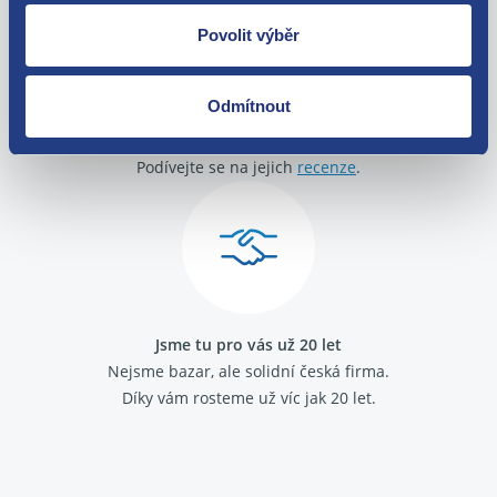
Povolit výběr
Odmítnout
O své zákazníky se staráme
Máme tisíce spokojených zákazníků.
Podívejte se na jejich
recenze
.
Jsme tu pro vás už 20 let
Nejsme bazar, ale solidní česká firma.
Díky vám rosteme už víc jak 20 let.