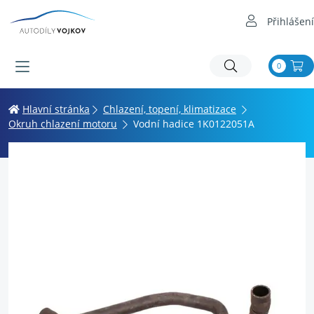
Přihlášení
0
Hlavní stránka
Chlazení, topení, klimatizace
Okruh chlazení motoru
Vodní hadice 1K0122051A