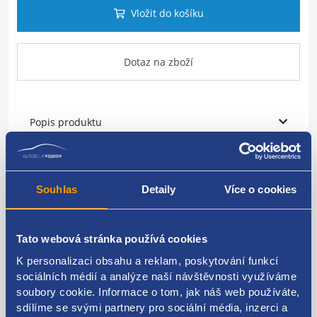
Vložit do košíku
Dotaz na zboží
Popis produktu
vodní hadice
Souhlas
Detaily
Více o cookies
Škoda originál - 1K0122051AP
Tato webová stránka používá cookies
K personalizaci obsahu a reklam, poskytování funkcí
Kódy produktu
sociálních médií a analýze naší návštěvnosti využíváme
soubory cookie. Informace o tom, jak náš web používáte,
sdílíme se svými partnery pro sociální média, inzerci a
1K0122051A