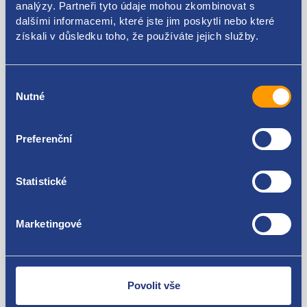
analýzy. Partneři tyto údaje mohou zkombinovat s
dalšími informacemi, které jste jim poskytli nebo které
Použitelné pro vozy
získali v důsledku toho, že používáte jejich služby.
Škoda Octavia II 2004-2013 2.0 FSI
Volkswagen Passat B6 2005 - 2010 2.0 FSI
Výběr
Za kvalitu ručíme!
Nutné
souhlasu
Preferenční
Statistické
Marketingové
Nejste spokojeni? Vyřešíme to!
Zboží můžete vrátit do 60 dnů od
zakoupení. Nebo vám pošleme náhradu.
Povolit vše