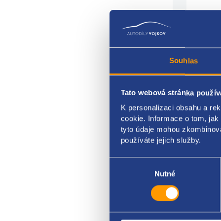
Souhlas
Tato webová stránka použív
vodn
K personalizaci obsahu a re
cookie. Informace o tom, jak
potru
tyto údaje mohou zkombinovat
používáte jejich služby.
origi
8200
Výběr
souhlasu
Nutné