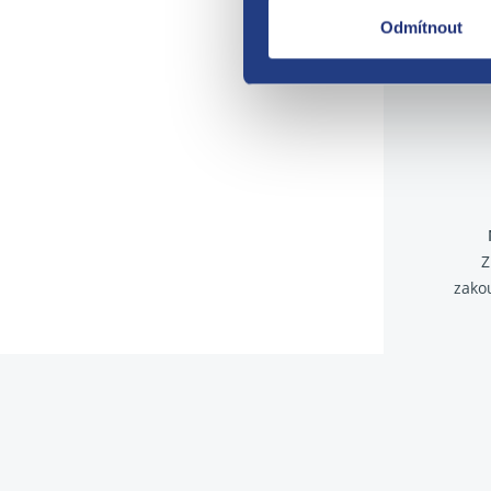
Odmítnout
Z
zako