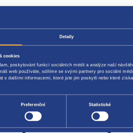
Detaily
Popis produktu
Kódy produktu
á cookies
í hadice
klam, poskytování funkcí sociálních médií a analýze naší návšt
 náš web používáte, sdílíme se svými partnery pro sociální média
bí chlazení motoru
 s dalšími informacemi, které jste jim poskytli nebo které získa
nální číslo Renault:
503304
Preferenční
Statistické