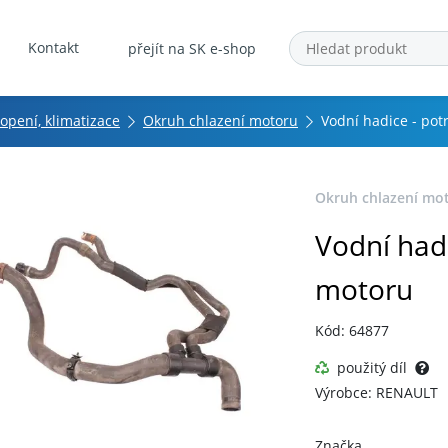
Kontakt
přejít na SK e-shop
topení, klimatizace
Okruh chlazení motoru
Vodní hadice - pot
Okruh chlazení mo
Vodní hadi
motoru
Kód: 64877
použitý díl
Výrobce: RENAULT
Značka