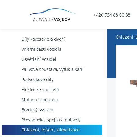
+420 734 88 00 88
Chlazení, 
Díly karosérie a dveří
Vnitřní části vozidla
Osvětlení vozidel
Palivová soustava, výfuk a sání
Podvozkové díly
Elektrické součásti
Motor a jeho části
Brzdový systém
Převodovka, spojka a poloosy
Chlazení, topení, klimatizace