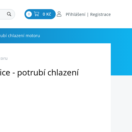
0 Kč
Přihlášení | Registrace
0
rubí chlazení motoru
toru
ce - potrubí chlazení