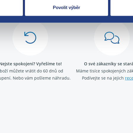
Za kvalitu ručí
Povolit výběr
Nejste spokojeni? Vyřešíme to!
O své zákazníky se sta
boží můžete vrátit do 60 dnů od
Máme tisíce spokojených zá
upení. Nebo vám pošleme náhradu.
Podívejte se na jejich
rec