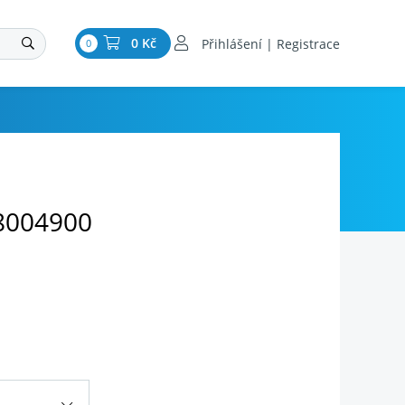
0 Kč
Přihlášení | Registrace
0
8004900