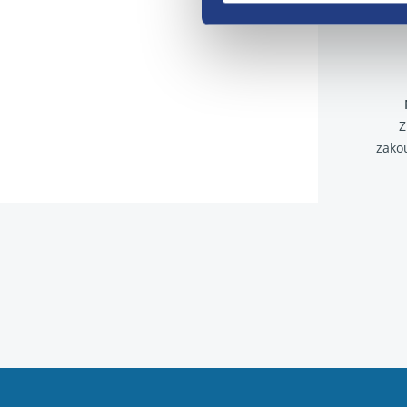
Z
zako