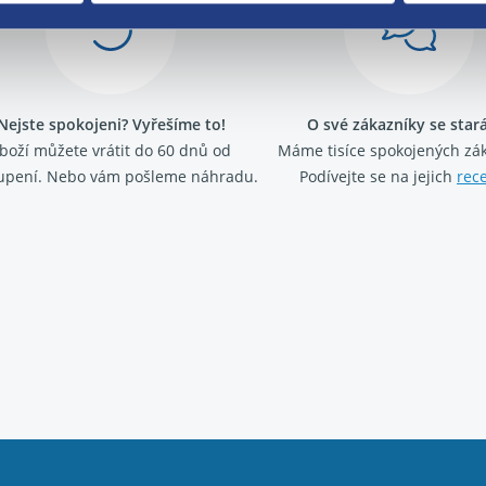
Nejste spokojeni? Vyřešíme to!
O své zákazníky se sta
boží můžete vrátit do 60 dnů od
Máme tisíce spokojených zá
upení. Nebo vám pošleme náhradu.
Podívejte se na jejich
rec