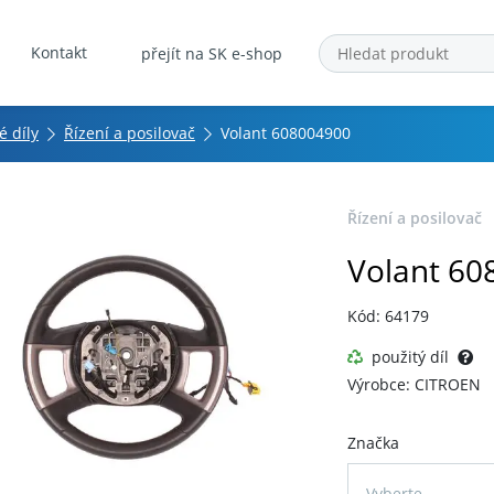
Kontakt
přejít na SK e-shop
 díly
Řízení a posilovač
Volant 608004900
Řízení a posilovač
Volant 60
Kód: 64179
použitý díl
Výrobce: CITROEN
Značka
Vyberte