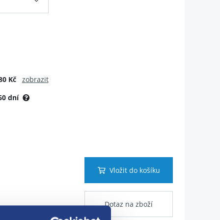
80 Kč
zobrazit
60 dní
Vložit do košíku
Dotaz na zboží