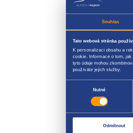
Souhlas
Tato webová stránka použív
Volan
K personalizaci obsahu a re
cookie. Informace o tom, jak
CITR
tyto údaje mohou zkombinovat
používáte jejich služby.
Výběr
souhlasu
Nutné
Odmítnout