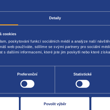
Detaily
Popis produktu
Kódy produktu
á cookies
t
klam, poskytování funkcí sociálních médií a analýze naší návšt
 náš web používáte, sdílíme se svými partnery pro sociální média
OEN ORIGINAL: 608004900
 s dalšími informacemi, které jste jim poskytli nebo které získa
Preferenční
Statistické
Za kvalitu ručí
Povolit výběr