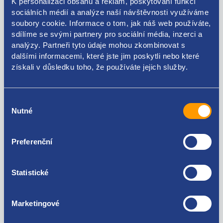
K personalizaci obsahu a reklam, poskytování funkcí
sociálních médií a analýze naší návštěvnosti využíváme
soubory cookie. Informace o tom, jak náš web používáte,
sdílíme se svými partnery pro sociální média, inzerci a
analýzy. Partneři tyto údaje mohou zkombinovat s
Kódy produktu
dalšími informacemi, které jste jim poskytli nebo které
získali v důsledku toho, že používáte jejich služby.
1U0837248B
Použitelné pro vozy
Výběr
Nutné
souhlasu
Škoda Octavia I 1996-2010
Preferenční
Za kvalitu ručíme!
Statistické
Marketingové