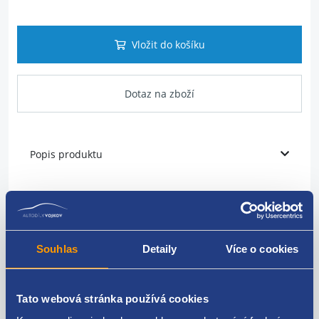
Vložit do košíku
Dotaz na zboží
Popis produktu
Klika vnitřní
umístění: přední
Souhlas
Detaily
Více o cookies
strana: pravá
materiál: chrom
Tato webová stránka používá cookies
ŠKODA original: 1U0837248B