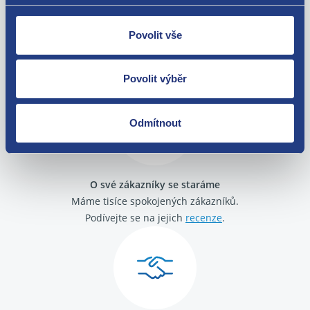
Povolit vše
Nejste spokojeni? Vyřešíme to!
Zboží můžete vrátit do 60 dnů od
zakoupení. Nebo vám pošleme náhradu.
Povolit výběr
Odmítnout
O své zákazníky se staráme
Máme tisíce spokojených zákazníků.
Podívejte se na jejich
recenze
.