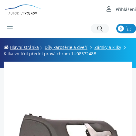
Přihlášení
0
Hlavní stránka
Díly karosérie a dveří
Zámky a kliky
Klika vnitřní přední pravá chrom 1U0837248B