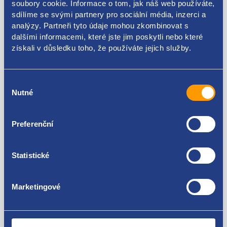
soubory cookie. Informace o tom, jak náš web používáte,
Kódy produktu
sdílíme se svými partnery pro sociální média, inzerci a
analýzy. Partneři tyto údaje mohou zkombinovat s
dalšími informacemi, které jste jim poskytli nebo které
3B0947291B 3B0947291
získali v důsledku toho, že používáte jejich služby.
Použitelné pro vozy
Výběr
Škoda Fabia I 1999-2007
Nutné
souhlasu
Škoda Superb I 2001-2008
Volkswagen New Beetle
Za kvalitu ručíme!
Volkswagen Beetle
Preferenční
Volkswagen Bora
Volkswagen Caddy III 2004 - 2015
Volkswagen FOX
Statistické
Volkswagen Golf IV 1997 - 2007
Volkswagen Golf V 2003 - 2009
Volkswagen Golf VI 2008 - 2016
Marketingové
Volkswagen Passat B5 1996 - 2005
Volkswagen Scirocco 2008 - 2017
Nejste spokojeni? Vyřešíme to!
Volkswagen Tiguan I 2007-2018