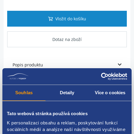
Vložit do košíku
Dotaz na zboží
Popis produktu
stropní svítilna interiéru
Souhlas
Detaily
Více o cookies
barva: Y20 - perlově šedá
VAG originál: 3B0947291B 3B0947291
Tato webová stránka používá cookies
K personalizaci obsahu a reklam, poskytování funkcí
sociálních médií a analýze naší návštěvnosti využíváme