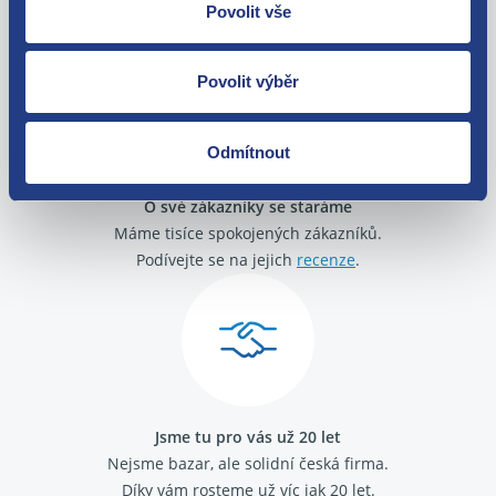
Seat Alhambra II 2010-
Zboží můžete vrátit do 60 dnů od
Povolit vše
Seat Leon I 1999 - 2006
zakoupení. Nebo vám pošleme náhradu.
Seat Toledo II 1998 - 2006
Povolit výběr
Odmítnout
O své zákazníky se staráme
Máme tisíce spokojených zákazníků.
Podívejte se na jejich
recenze
.
Jsme tu pro vás už 20 let
Nejsme bazar, ale solidní česká firma.
Díky vám rosteme už víc jak 20 let.