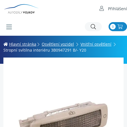
Přihlášení
0
Hlavní stránka
Osvětlení vozidel
Vnitřní osvětlení
Stropní svítilna interiéru 3B0947291 B/- Y20