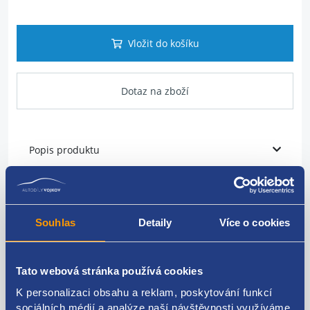
Vložit do košíku
Dotaz na zboží
Popis produktu
vodítko měrky oleje
pro motory 1.4TDI 51kW/55kW/59kW (AMF, BNV, BMS,
Souhlas
Detaily
Více o cookies
BNM)
VAG originál - 045115629F, 045115629C, 045115629D
Tato webová stránka používá cookies
K personalizaci obsahu a reklam, poskytování funkcí
sociálních médií a analýze naší návštěvnosti využíváme