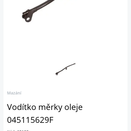
Mazání
Vodítko měrky oleje
045115629F