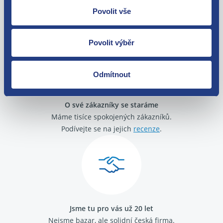
Nejste spokojeni? Vyřešíme to!
Povolit vše
Zboží můžete vrátit do 60 dnů od
zakoupení. Nebo vám pošleme náhradu.
Povolit výběr
Odmítnout
O své zákazníky se staráme
Máme tisíce spokojených zákazníků.
Podívejte se na jejich
recenze
.
Jsme tu pro vás už 20 let
Nejsme bazar, ale solidní česká firma.