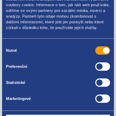
soubory cookie. Informace o tom, jak náš web používáte,
Kódy produktu
sdílíme se svými partnery pro sociální média, inzerci a
analýzy. Partneři tyto údaje mohou zkombinovat s
dalšími informacemi, které jste jim poskytli nebo které
045115629F 045115629C 045115629D
získali v důsledku toho, že používáte jejich služby.
Použitelné pro vozy
Výběr
Nutné
souhlasu
Škoda Fabia I 1999-2007 1.4 TDI
Škoda Fabia II 2006-2014 1.4 TDI
Škoda Roomster 1.4 TDI
Za kvalitu ručíme!
Preferenční
Seat Ibiza III 2002 - 2009 1.4 TDI
Seat Cordoba II 2002 - 2009 1.4 TDI
Volkswagen Polo (9N) 2001 - 2008 1.4 TDI
Statistické
Marketingové