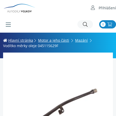
Přihlášení
0
Hlavní stránka
Motor a jeho části
Mazání
Vodítko měrky oleje 045115629F