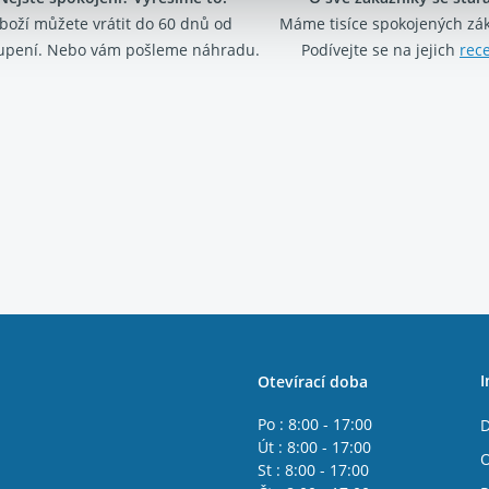
boží můžete vrátit do 60 dnů od
Máme tisíce spokojených zá
upení. Nebo vám pošleme náhradu.
Podívejte se na jejich
rec
I
Otevírací doba
Po : 8:00 - 17:00
D
Út : 8:00 - 17:00
O
St : 8:00 - 17:00