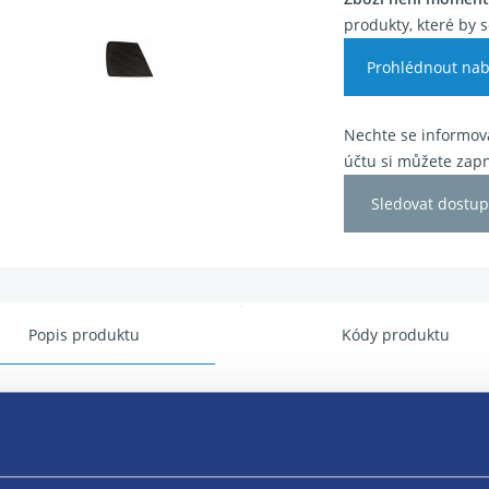
produkty, které by s
Prohlédnout nab
Nechte se informova
účtu si můžete zapn
Sledovat dostup
Popis produktu
Kódy produktu
ka reproduktoru
a: pravá