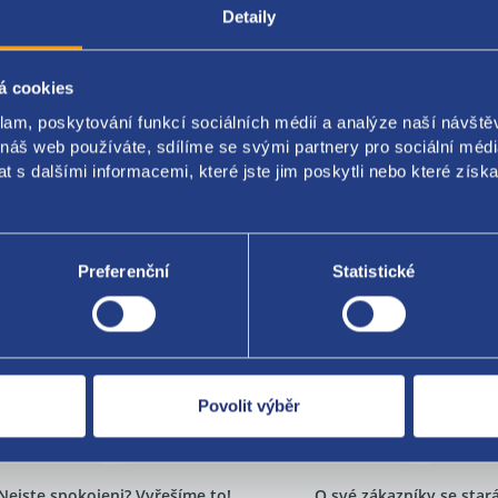
Detaily
ění: zadní
: černá
á cookies
A original: 6Y0035420 47H
klam, poskytování funkcí sociálních médií a analýze naší návšt
 náš web používáte, sdílíme se svými partnery pro sociální média
 s dalšími informacemi, které jste jim poskytli nebo které získa
Za kvalitu ručí
Preferenční
Statistické
Povolit výběr
Nejste spokojeni? Vyřešíme to!
O své zákazníky se sta