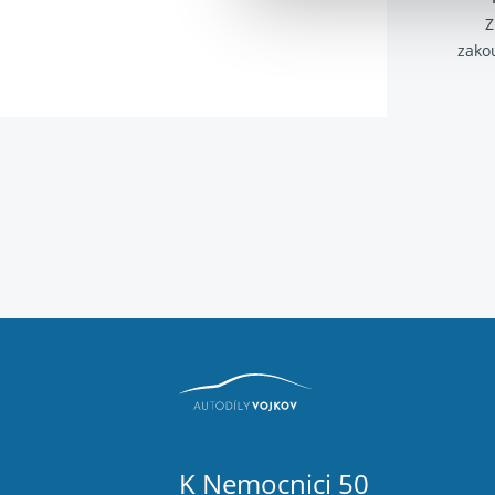
Z
zako
K Nemocnici 50