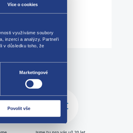
Více o cookies
ěvnosti využíváme soubory
, inzerci a analýzy. Partneři
li v důsledku toho, že
me!
Marketingové
Povolit vše
ráme
Jsme tu pro vás už 20 let