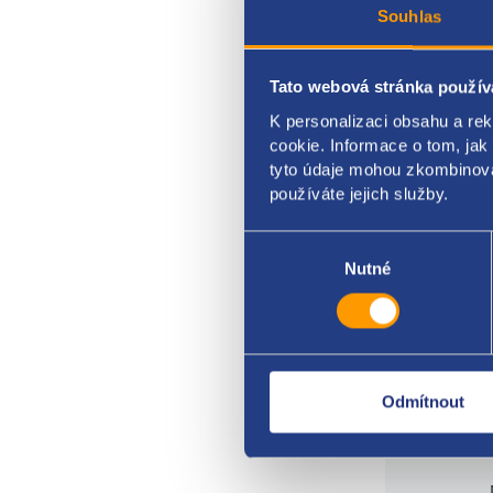
Souhlas
umíst
barva
Tato webová stránka použív
ŠKOD
K personalizaci obsahu a re
cookie. Informace o tom, jak
tyto údaje mohou zkombinovat
používáte jejich služby.
Výběr
souhlasu
Nutné
Odmítnout