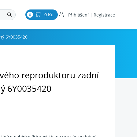
0 Kč
Přihlášení | Registrace
0
rný 6Y0035420
ového reproduktoru zadní
ný 6Y0035420
álně v nabídce
Přípravili jsme pro vás podobné