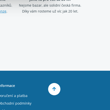
kazníků.
Nejsme bazar, ale solidní česká firma.
enze
.
Díky vám rosteme už víc jak 20 let.
nformace
oručení a platba
bchodní podmínky