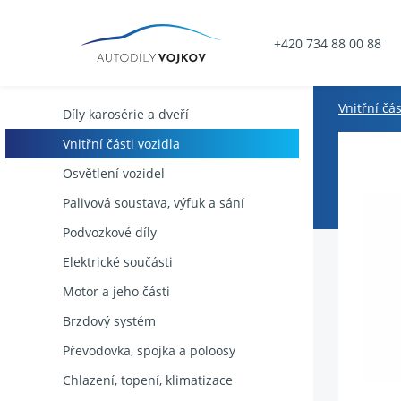
+420 734 88 00 88
Vnitřní čás
Díly karosérie a dveří
Vnitřní části vozidla
Osvětlení vozidel
Palivová soustava, výfuk a sání
Podvozkové díly
Elektrické součásti
Motor a jeho části
Brzdový systém
Převodovka, spojka a poloosy
Chlazení, topení, klimatizace