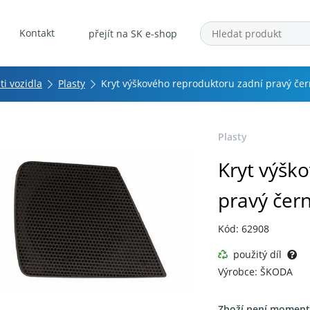
Kontakt
přejít na SK e-shop
ti vozidla
Plasty
Kryt výškového reproduktoru zadní pravý če
Plasty
Kryt výšk
pravý čer
Kód: 62908
použitý díl
Výrobce: ŠKODA
Zboží není moment