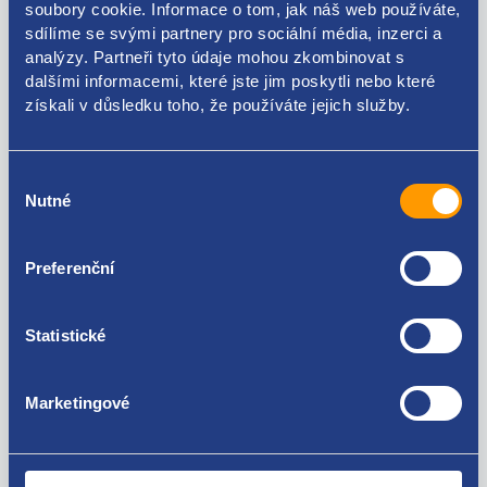
soubory cookie. Informace o tom, jak náš web používáte,
Kódy produktu
sdílíme se svými partnery pro sociální média, inzerci a
analýzy. Partneři tyto údaje mohou zkombinovat s
dalšími informacemi, které jste jim poskytli nebo které
3B0810773 3B0810773D 3B0810773A 3B0810773B
získali v důsledku toho, že používáte jejich služby.
1K5959782 3B0959782
Použitelné pro vozy
Výběr
Škoda Octavia I 1996-2010
Nutné
souhlasu
Škoda Superb I 2001-2008
Volkswagen Golf IV 1997 - 2007
Za kvalitu ručíme!
Volkswagen Passat B5 1996 - 2005
Preferenční
Volkswagen Touareg 2002 - 2013
Statistické
Marketingové
Nejste spokojeni? Vyřešíme to!