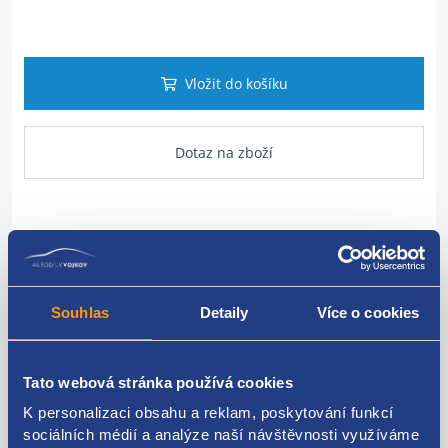
Vložit do košíku
Dotaz na zboží
Popis produktu
motorek centrálu zamykání nádrže
Souhlas
Detaily
Více o cookies
VAG originál: 3B0810773 3B0810773D 3B0810773A
3B0810773B 1K5959782 3B0959782
Tato webová stránka používá cookies
K personalizaci obsahu a reklam, poskytování funkcí
sociálních médií a analýze naší návštěvnosti využíváme