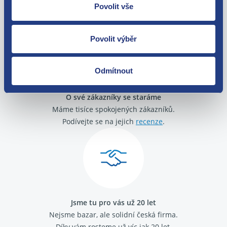
Zboží můžete vrátit do 60 dnů od
Povolit vše
zakoupení. Nebo vám pošleme náhradu.
Povolit výběr
Odmítnout
O své zákazníky se staráme
Máme tisíce spokojených zákazníků.
Podívejte se na jejich
recenze
.
Jsme tu pro vás už 20 let
Nejsme bazar, ale solidní česká firma.
Díky vám rosteme už víc jak 20 let.