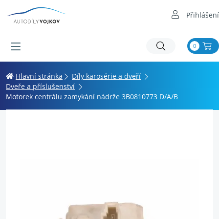
Přihlášení
0
Hlavní stránka
Díly karosérie a dveří
Dveře a příslušenství
Motorek centrálu zamykání nádrže 3B0810773 D/A/B