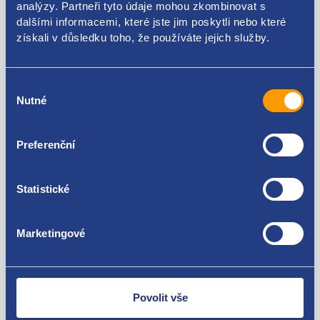
analýzy. Partneři tyto údaje mohou zkombinovat s
dalšími informacemi, které jste jim poskytli nebo které
Použitelné pro vozy
získali v důsledku toho, že používáte jejich služby.
Škoda Octavia I 1996-2010
Volkswagen Golf IV 1997 - 2007
Výběr
Za kvalitu ručíme!
Nutné
souhlasu
Preferenční
Statistické
Marketingové
Nejste spokojeni? Vyřešíme to!
Zboží můžete vrátit do 60 dnů od
zakoupení. Nebo vám pošleme náhradu.
Povolit vše