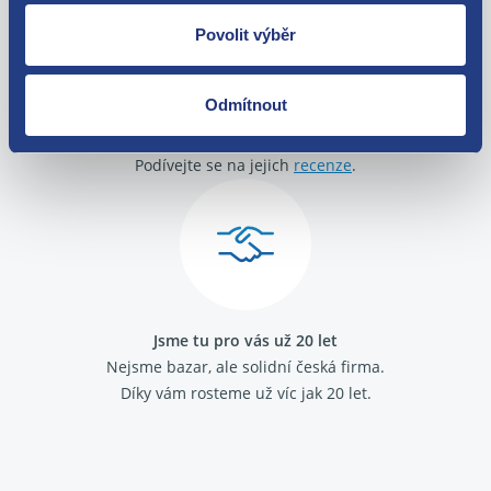
Povolit výběr
Odmítnout
O své zákazníky se staráme
Máme tisíce spokojených zákazníků.
Podívejte se na jejich
recenze
.
Jsme tu pro vás už 20 let
Nejsme bazar, ale solidní česká firma.
Díky vám rosteme už víc jak 20 let.