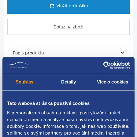
Vložit do košíku
Dotaz na zboží
Popis produktu
Jednotka ABS
Souhlas
Detaily
Více o cookies
ŠKODA original: 1J0614417D 1J0698417A 1J0614417C
Tato webová stránka používá cookies
K personalizaci obsahu a reklam, poskytování funkcí
Kódy produktu
sociálních médií a analýze naší návštěvnosti využíváme
soubory cookie. Informace o tom, jak náš web používáte,
sdílíme se svými partnery pro sociální média, inzerci a
1J0614417D 1J0698417A 1J0614417C