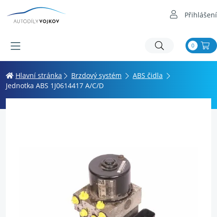
Přihlášení
0
Hlavní stránka
Brzdový systém
ABS čidla
Jednotka ABS 1J0614417 A/C/D