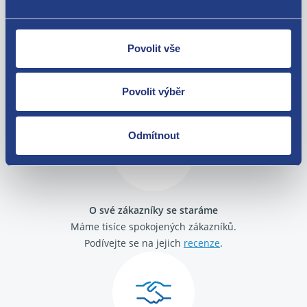
Povolit vše
Nejste spokojeni? Vyřešíme to!
Zboží můžete vrátit do 60 dnů od
Povolit výběr
zakoupení. Nebo vám pošleme náhradu.
Odmítnout
O své zákazníky se staráme
Máme tisíce spokojených zákazníků.
Podívejte se na jejich
recenze
.