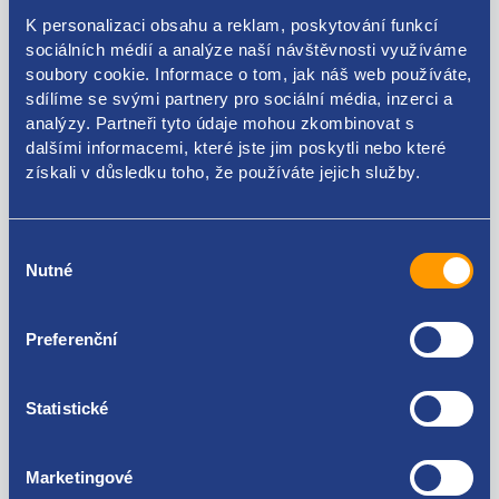
K personalizaci obsahu a reklam, poskytování funkcí
ŠKODA original: 357911253
sociálních médií a analýze naší návštěvnosti využíváme
soubory cookie. Informace o tom, jak náš web používáte,
sdílíme se svými partnery pro sociální média, inzerci a
analýzy. Partneři tyto údaje mohou zkombinovat s
dalšími informacemi, které jste jim poskytli nebo které
Kódy produktu
získali v důsledku toho, že používáte jejich služby.
357911253
Výběr
Použitelné pro vozy
Nutné
souhlasu
Škoda Fabia I 1999-2007
Preferenční
Škoda Octavia I 1996-2010
Škoda Octavia II 2004-2013
Za kvalitu ručíme!
Škoda Superb I 2001-2008
Statistické
Škoda Superb II 2008-2015
Volkswagen Golf IV 1997 - 2007
Volkswagen Sharan 1995 - 2010
Marketingové
Seat Alhambra I 1996 - 2010