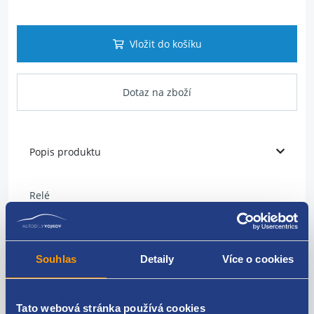
Vložit do košíku
Dotaz na zboží
Popis produktu
Relé
funkce:ridici jednotka zhavici svicky a jiné.
číslo: (č.103)
Souhlas
Detaily
Více o cookies
napětí: 12V
proud: 20A
Tato webová stránka používá cookies