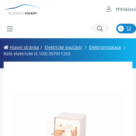
Přihlášení
0
Hlavní stránka
Elektrické součásti
Elektroinstalace
Relé elektrické (č.103) 357911253