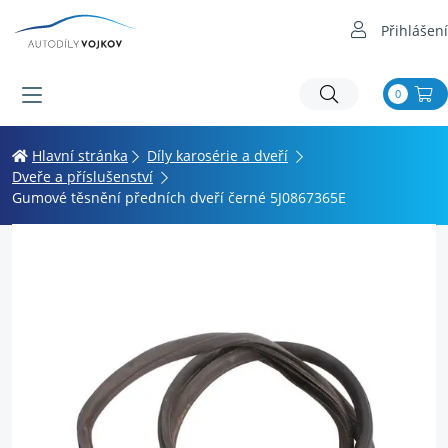
Přihlášení
0
Hlavní stránka
Díly karosérie a dveří
Dveře a příslušenství
Gumové těsnění předních dveří černé 5J0867365E