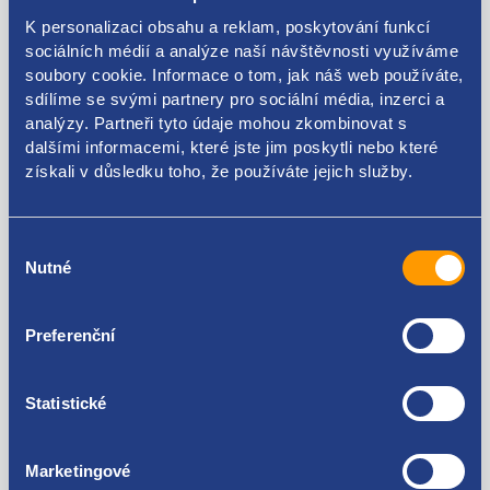
ŠKODA original: 5J0867365E 5J0867365A9B9
K personalizaci obsahu a reklam, poskytování funkcí
5J0867365C9B9
sociálních médií a analýze naší návštěvnosti využíváme
soubory cookie. Informace o tom, jak náš web používáte,
sdílíme se svými partnery pro sociální média, inzerci a
analýzy. Partneři tyto údaje mohou zkombinovat s
dalšími informacemi, které jste jim poskytli nebo které
Kódy produktu
získali v důsledku toho, že používáte jejich služby.
5J0867365E 5J0867365A9B9 5J0867365C9B9
Výběr
Použitelné pro vozy
Nutné
souhlasu
Škoda Fabia II 2006-2014
Preferenční
Za kvalitu ručíme!
Statistické
Marketingové