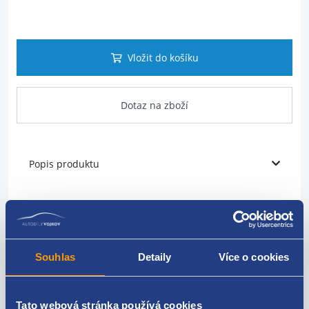
Vložit do košíku
Dotaz na zboží
Popis produktu
Těsnění dveří
strana: levá = pravá
Souhlas
Detaily
Více o cookies
umístění: přední
barva: černá
Tato webová stránka používá cookies