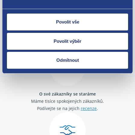
Povolit vše
Nejste spokojeni? Vyřešíme to!
Zboží můžete vrátit do 60 dnů od
Povolit výběr
zakoupení. Nebo vám pošleme náhradu.
Odmítnout
O své zákazníky se staráme
Máme tisíce spokojených zákazníků.
Podívejte se na jejich
recenze
.