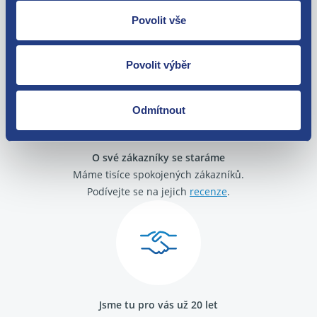
Nejste spokojeni? Vyřešíme to!
Povolit vše
Zboží můžete vrátit do 60 dnů od
zakoupení. Nebo vám pošleme náhradu.
Povolit výběr
Odmítnout
O své zákazníky se staráme
Máme tisíce spokojených zákazníků.
Podívejte se na jejich
recenze
.
Jsme tu pro vás už 20 let