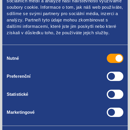
sociálních médií a analýze naší návštěvnosti využíváme
soubory cookie. Informace o tom, jak náš web používáte,
sdílíme se svými partnery pro sociální média, inzerci a
Kódy produktu
analýzy. Partneři tyto údaje mohou zkombinovat s
dalšími informacemi, které jste jim poskytli nebo které
1U4845201A
získali v důsledku toho, že používáte jejich služby.
Použitelné pro vozy
Výběr
Nutné
souhlasu
Škoda Octavia I 1996-2010
Za kvalitu ručíme!
Preferenční
Statistické
Marketingové