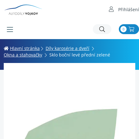
Přihlášení
0
Hlavní stránka
Díly karosérie a dveří
Okna a stahovačky
Sklo boční levé přední zelené