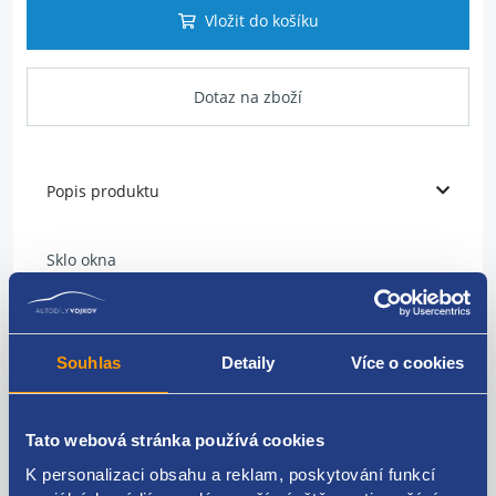
Vložit do košíku
Dotaz na zboží
Popis produktu
Sklo okna
strana: levá
umístění: přední (stahovací)
Souhlas
Detaily
Více o cookies
tónované: zelené
ŠKODA original: 1U4845201A
Tato webová stránka používá cookies
K personalizaci obsahu a reklam, poskytování funkcí