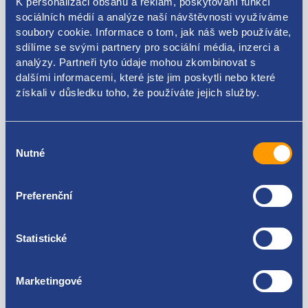
K personalizaci obsahu a reklam, poskytování funkcí
sociálních médií a analýze naší návštěvnosti využíváme
soubory cookie. Informace o tom, jak náš web používáte,
sdílíme se svými partnery pro sociální média, inzerci a
analýzy. Partneři tyto údaje mohou zkombinovat s
Kódy produktu
dalšími informacemi, které jste jim poskytli nebo které
získali v důsledku toho, že používáte jejich služby.
6Y0837033C
Použitelné pro vozy
Výběr
Nutné
souhlasu
Škoda Fabia I 1999-2007
Škoda Fabia II 2006-2014
Preferenční
Škoda Octavia I 1996-2010
Za kvalitu ručíme!
Škoda Octavia II 2004-2013
Škoda Roomster
Statistické
Škoda Superb I 2001-2008
Marketingové