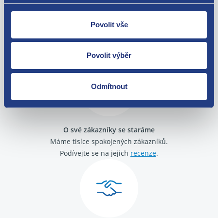
Povolit vše
Nejste spokojeni? Vyřešíme to!
Zboží můžete vrátit do 60 dnů od
zakoupení. Nebo vám pošleme náhradu.
Povolit výběr
Odmítnout
O své zákazníky se staráme
Máme tisíce spokojených zákazníků.
Podívejte se na jejich
recenze
.