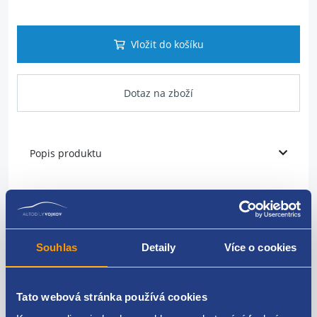
Vložit do košíku
Dotaz na zboží
Popis produktu
Očko zámku
umístění: přední / zadní
Souhlas
Detaily
Více o cookies
strana: levá / pravá
model: s plastovou podložkou
Tato webová stránka používá cookies
ŠKODA original: 6Y0837033C