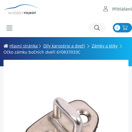
Přihlášení
0
Hlavní stránka
Díly karosérie a dveří
Zámky a kliky
Očko zámku bočních dveří 6Y0837033C