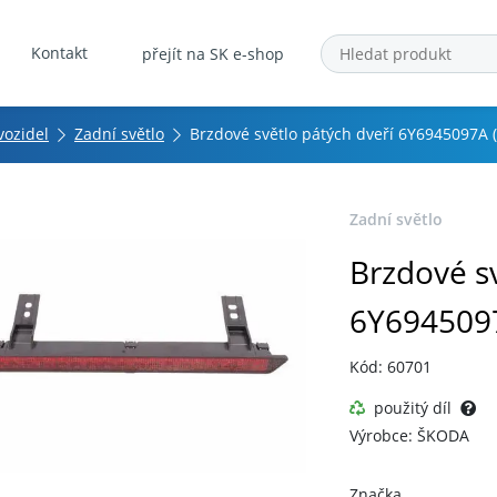
Kontakt
přejít na SK e-shop
vozidel
Zadní světlo
Brzdové světlo pátých dveří 6Y6945097A 
Zadní světlo
Brzdové sv
6Y6945097
Kód: 60701
použitý díl
Výrobce: ŠKODA
Značka