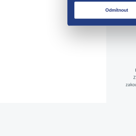
Odmítnout
Z
zako