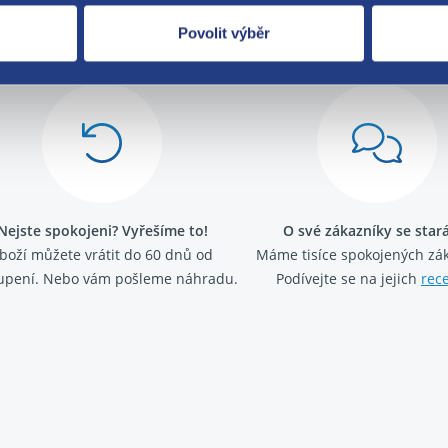
Za kvalitu ručí
Povolit výběr
Nejste spokojeni? Vyřešíme to!
O své zákazníky se sta
boží můžete vrátit do 60 dnů od
Máme tisíce spokojených zá
upení. Nebo vám pošleme náhradu.
Podívejte se na jejich
rec