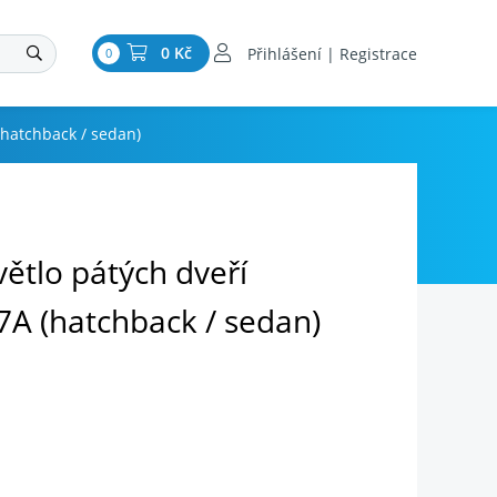
0 Kč
Přihlášení | Registrace
0
(hatchback / sedan)
ětlo pátých dveří
A (hatchback / sedan)