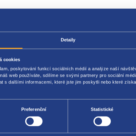
Popis produktu
Kódy produktu
Detaily
á cookies
vé světlo
klam, poskytování funkcí sociálních médií a analýze naší návšt
ění: horní
 náš web používáte, sdílíme se svými partnery pro sociální média
 s dalšími informacemi, které jste jim poskytli nebo které získa
aroserie: hatchback / sedan (není pro vozy combi)
 original: 6Y6945097A
Preferenční
Statistické