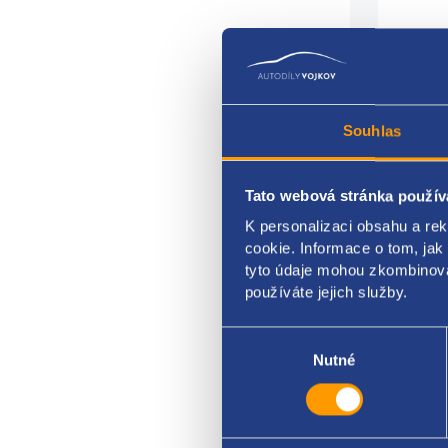
Souhlas
Tato webová stránka použív
Brzdo
K personalizaci obsahu a re
umíst
cookie. Informace o tom, jak
tyto údaje mohou zkombinovat
typ k
používáte jejich služby.
škoda
Výběr
souhlasu
Nutné