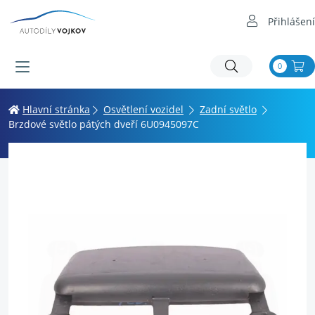
Přihlášení
0
Hlavní stránka
Osvětlení vozidel
Zadní světlo
Brzdové světlo pátých dveří 6U0945097C