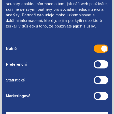
soubory cookie. Informace o tom, jak náš web používáte,
Kódy produktu
sdílíme se svými partnery pro sociální média, inzerci a
analýzy. Partneři tyto údaje mohou zkombinovat s
dalšími informacemi, které jste jim poskytli nebo které
6U0945097C
získali v důsledku toho, že používáte jejich služby.
Použitelné pro vozy
Výběr
Nutné
souhlasu
Škoda Felicia
Za kvalitu ručíme!
Preferenční
Statistické
Marketingové
Nejste spokojeni? Vyřešíme to!