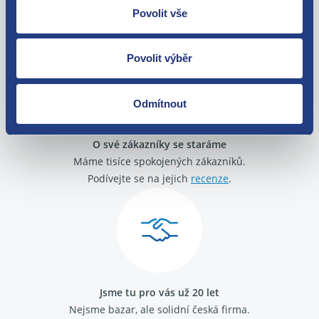
Zboží můžete vrátit do 60 dnů od
Povolit vše
zakoupení. Nebo vám pošleme náhradu.
Povolit výběr
Odmítnout
O své zákazníky se staráme
Máme tisíce spokojených zákazníků.
Podívejte se na jejich
recenze
.
Jsme tu pro vás už 20 let
Nejsme bazar, ale solidní česká firma.