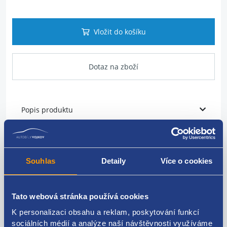
Vložit do košíku
Dotaz na zboží
Popis produktu
Brzdové světlo
umístění: horní
Souhlas
Detaily
Více o cookies
škoda original: 6U0945097C
Tato webová stránka používá cookies
K personalizaci obsahu a reklam, poskytování funkcí
sociálních médií a analýze naší návštěvnosti využíváme