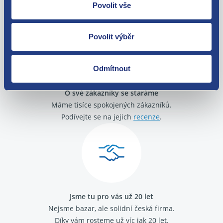
Zboží můžete vrátit do 60 dnů od
Povolit vše
zakoupení. Nebo vám pošleme náhradu.
Povolit výběr
Odmítnout
O své zákazníky se staráme
Máme tisíce spokojených zákazníků.
Podívejte se na jejich
recenze
.
Jsme tu pro vás už 20 let
Nejsme bazar, ale solidní česká firma.
Díky vám rosteme už víc jak 20 let.