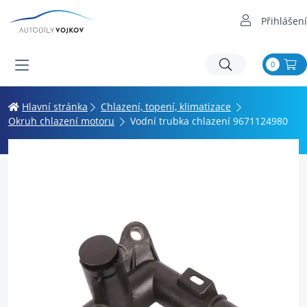
Přihlášení
0
Hlavní stránka
Chlazení, topení, klimatizace
Okruh chlazení motoru
Vodní trubka chlazení 9671124980