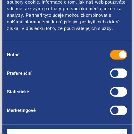
soubory cookie. Informace o tom, jak náš web používáte,
Kódy produktu
sdílíme se svými partnery pro sociální média, inzerci a
analýzy. Partneři tyto údaje mohou zkombinovat s
dalšími informacemi, které jste jim poskytli nebo které
9671124980
získali v důsledku toho, že používáte jejich služby.
Použitelné pro vozy
Výběr
Peugeot Expert 2007-2016 1.6 HDi
Nutné
souhlasu
Citroen Berlingo 2008 - 2018 1.6 HDi
Citroen C3 Picasso 1.6 HDi
Za kvalitu ručíme!
Citroen C4 2009- 1.6 HDi
Preferenční
Citroen C5 2008- 1.6 HDi
Peugeot 308 I 2007-2016 1.6 HDi
Citroen C4 Picasso / G.Picasso 2006 - 2015 1.6 HDi
Statistické
Marketingové
Nejste spokojeni? Vyřešíme to!