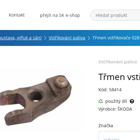
Kontakt
přejít na SK e-shop
oustava, výfuk a sání
Vstřikování paliva
Třmen vstřikovače 02
Vstřikování paliva
Třmen vst
Kód: 58414
použitý díl
Výrobce: ŠKODA
Značka
Vyberte