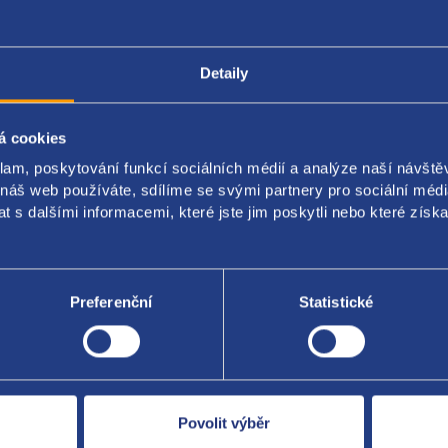
Detaily
Popis produktu
Kódy produktu
á cookies
n vstřikovače
klam, poskytování funkcí sociálních médií a analýze naší návšt
 náš web používáte, sdílíme se svými partnery pro sociální média
 original: 028130206
 s dalšími informacemi, které jste jim poskytli nebo které získa
Preferenční
Statistické
Za kvalitu ručí
Povolit výběr