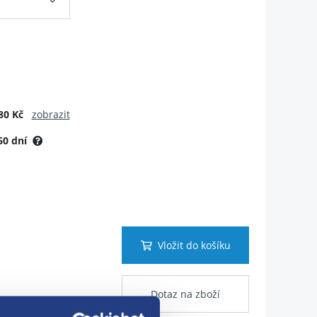
80 Kč
zobrazit
60 dní
Vložit do košíku
Dotaz na zboží