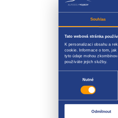
Souhlas
Tato webová stránka použív
Třme
K personalizaci obsahu a re
cookie. Informace o tom, jak
škoda
tyto údaje mohou zkombinovat
používáte jejich služby.
Výběr
souhlasu
Nutné
Odmítnout