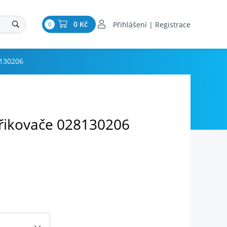
0 Kč
Přihlášení | Registrace
0
8130206
řikovače 028130206