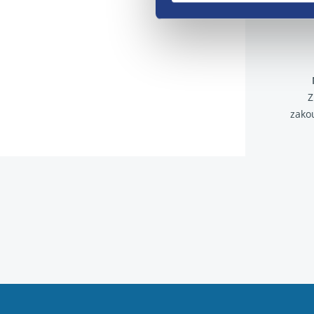
Z
zako