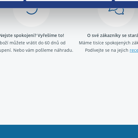
Nejste spokojeni? Vyřešíme to!
O své zákazníky se sta
boží můžete vrátit do 60 dnů od
Máme tisíce spokojených zá
upení. Nebo vám pošleme náhradu.
Podívejte se na jejich
rec