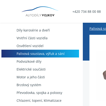
+420 734 88 00 88
Palivová s
Díly karosérie a dveří
Vnitřní části vozidla
Osvětlení vozidel
Palivová soustava, výfuk a sání
Podvozkové díly
Elektrické součásti
Motor a jeho části
Brzdový systém
Převodovka, spojka a poloosy
Chlazení, topení, klimatizace