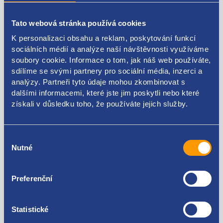
napětí: 14 V
Tato webová stránka používá cookies
VAG original: 028903028E 028903029G 038903024F
038903023S 746025 437317 0986041860 28-2990
K personalizaci obsahu a reklam, poskytování funkcí
sociálních médií a analýze naší návštěvnosti využíváme
FORD original: 3M21-10300-BA 1253624 98VW-10300-
soubory cookie. Informace o tom, jak náš web používáte,
EA
sdílíme se svými partnery pro sociální média, inzerci a
analýzy. Partneři tyto údaje mohou zkombinovat s
dalšími informacemi, které jste jim poskytli nebo které
získali v důsledku toho, že používáte jejich služby.
Kódy produktu
Výběr
Nutné
souhlasu
028903028E 038903024F 3M21-10300-BA 1253624
98VW-10300-EA 746025 437317 0986041860 28-2990
Použitelné pro vozy
Preferenční
Škoda Fabia I 1999-2007 1.9 SDI
Statistické
Škoda Fabia I 1999-2007 1.9 TDI