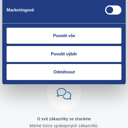
Škoda Fabia II 2006-2014 1.9 TDI
Za kvalitu ručíme!
Škoda Octavia I 1996-2010 1.6
Marketingové
Škoda Octavia I 1996-2010 1.8
Škoda Octavia I 1996-2010 1.9 SDI
Škoda Octavia I 1996-2010 1.9 TDI
Škoda Roomster 1.9 TDI
Povolit vše
Škoda Superb I 2001-2008 1.9 TDI
Seat Alhambra I 1996 - 2010 1.9 TDI
Seat Toledo II 1998 - 2006 1.9 TDI
Povolit výběr
Seat Leon I 1999 - 2006 1.9 TDI
Nejste spokojeni? Vyřešíme to!
Seat Cordoba I 1993 - 2002 1.9 SDI
Volkswagen Sharan 1995 - 2010 1.9 TDI
Zboží můžete vrátit do 60 dnů od
Volkswagen Polo (9N) 2001 - 2008 1.9 TDI
Odmítnout
zakoupení. Nebo vám pošleme náhradu.
Volkswagen Polo (9N) 2001 - 2008 1.9 SDI
Volkswagen Passat B5 1996 - 2005 1.9 TDI
Volkswagen Golf IV 1997 - 2007 1.9 TDI
Volkswagen Bora 1.9 TDI
Škoda Octavia I 1996-2010 1.8T
Ford Galaxy I 1995 - 2006 1.9 TDI
O své zákazníky se staráme
Máme tisíce spokojených zákazníků.