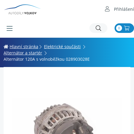
Přihlášení
0
Hlavní stránka
Elektrické součásti
Alternátor a startér
Alternátor 120A s volnoběžkou 028903028E