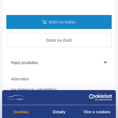
Vložit do košíku
Dotaz na zboží
Popis produktu
Alternátor
typ řemenice: volnoběžná
Nabíjecí proud: 120 A
řemenice: PFV 6x56 mm
Souhlas
Detaily
Více o cookies