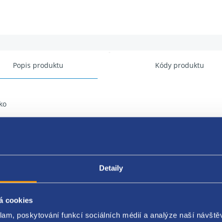
Popis produktu
Kódy produktu
ko
: elektrický
a: pravá
: krátké
Detaily
ívané : ANO
á cookies
tor: plochý ( černý obdélník)
klam, poskytování funkcí sociálních médií a analýze naší návšt