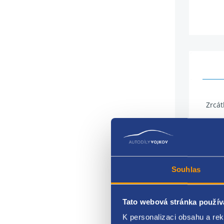
Zrcát
pohon
stran
délka
Souhlas
vyhř
Tato webová stránka použív
konek
K personalizaci obsahu a re