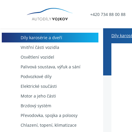
+420 734 88 00 88
Díly karos
Díly karosérie a dveří
Vnitřní části vozidla
Osvětlení vozidel
Palivová soustava, výfuk a sání
Podvozkové díly
Elektrické součásti
Motor a jeho části
Brzdový systém
Převodovka, spojka a poloosy
Chlazení, topení, klimatizace