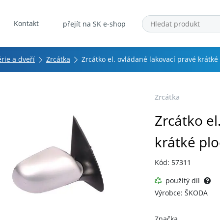
Kontakt
přejít na SK e-shop
érie a dveří
Zrcátka
Zrcátko el. ovládané lakovací pravé krátké
Zrcátka
Zrcátko el
krátké pl
Kód: 57311
použitý díl
Výrobce: ŠKODA
Značka