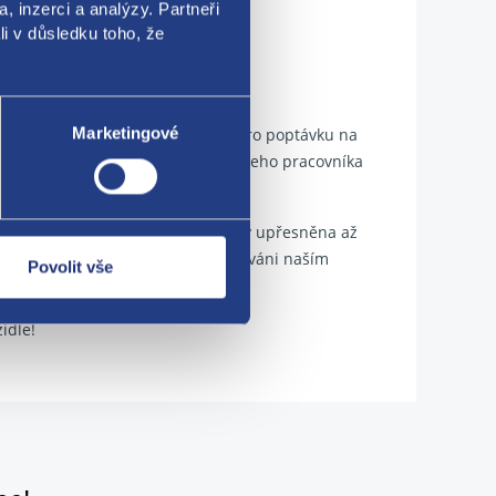
, inzerci a analýzy. Partneři
li v důsledku toho, že
dpovídat ilustrativní fotografii. Pro poptávku na
Marketingové
. Případně kontaktujte předem našeho pracovníka
adrozměrných zásilek cena dopravy upřesněna až
e před odesláním zásilky informováni naším
Povolit vše
ilka odeslána.
idle!