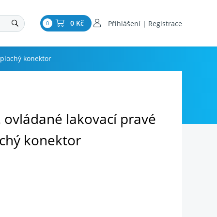
0 Kč
Přihlášení | Registrace
0
 plochý konektor
. ovládané lakovací pravé
ochý konektor