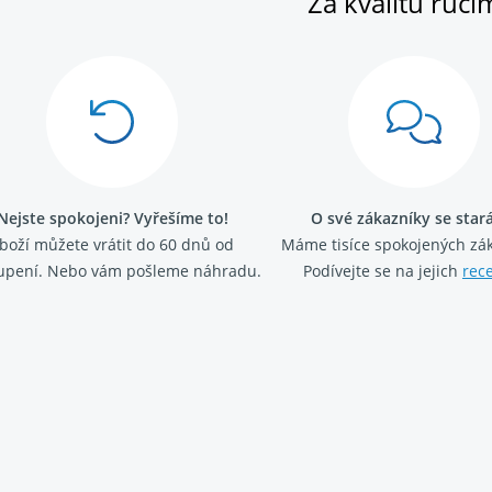
Za kvalitu ručí
Nejste spokojeni? Vyřešíme to!
O své zákazníky se sta
boží můžete vrátit do 60 dnů od
Máme tisíce spokojených zá
upení. Nebo vám pošleme náhradu.
Podívejte se na jejich
rec