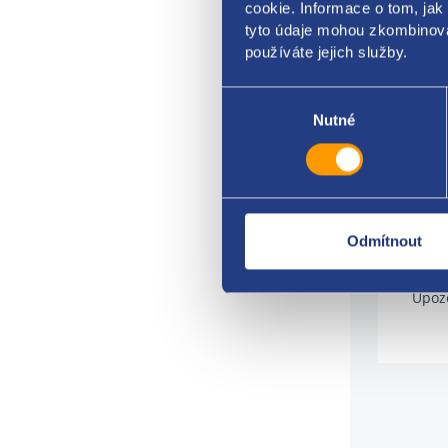
barva
cookie. Informace o tom, jak
tyto údaje mohou zkombinovat
ŠKOD
používáte jejich služby.
Dopl
Výběr
souhlasu
Fotog
Nutné
konk
telef
Z dů
při a
Odmítnout
praco
Upozo