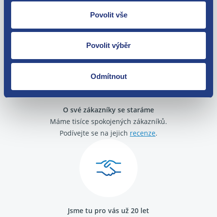
Nejste spokojeni? Vyřešíme to!
Povolit vše
Zboží můžete vrátit do 60 dnů od
zakoupení. Nebo vám pošleme náhradu.
Povolit výběr
Odmítnout
O své zákazníky se staráme
Máme tisíce spokojených zákazníků.
Podívejte se na jejich
recenze
.
Jsme tu pro vás už 20 let