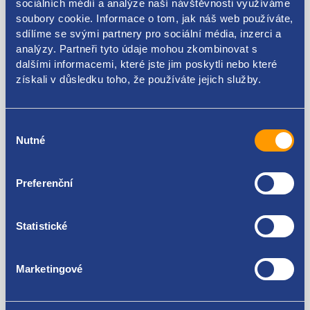
sociálních médií a analýze naší návštěvnosti využíváme
soubory cookie. Informace o tom, jak náš web používáte,
sdílíme se svými partnery pro sociální média, inzerci a
Kódy produktu
analýzy. Partneři tyto údaje mohou zkombinovat s
dalšími informacemi, které jste jim poskytli nebo které
získali v důsledku toho, že používáte jejich služby.
6Y0805588 6Y0805588L
Použitelné pro vozy
Výběr
Nutné
souhlasu
Škoda Fabia I 1999-2007 1.0
Škoda Fabia I 1999-2007 1.2 6V (40kw)
Škoda Fabia I 1999-2007 1.4
Za kvalitu ručíme!
Preferenční
Škoda Fabia I 1999-2007 1.4 16V
Škoda Fabia I 1999-2007 1.2 12V (47kW)
Statistické
Marketingové