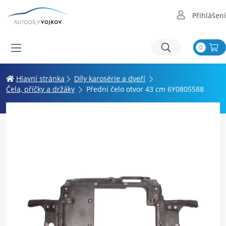
Přihlášení
0
Hlavní stránka
Díly karosérie a dveří
Čela, příčky a držáky
Přední čelo otvor 43 cm 6Y0805588