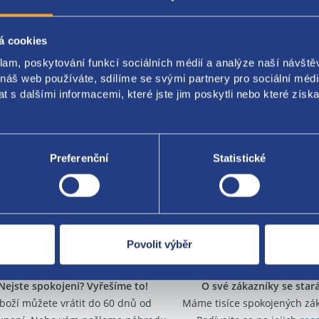
OEN originál
: použité
á cookies
klam, poskytování funkcí sociálních médií a analýze naší návšt
 náš web používáte, sdílíme se svými partnery pro sociální média
 s dalšími informacemi, které jste jim poskytli nebo které získa
Za kvalitu ručí
Preferenční
Statistické
Povolit výběr
Nejste spokojeni? Vyřešíme to!
O své zákazníky se sta
boží můžete vrátit do 60 dnů od
Máme tisíce spokojených zá