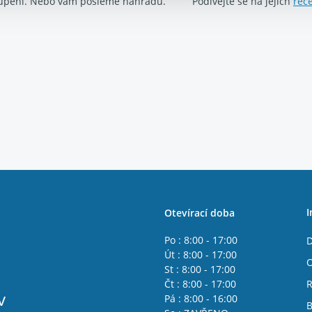
upení. Nebo vám pošleme náhradu.
Podívejte se na jejich
rec
I
Otevírací doba
Po : 8:00 - 17:00
D
Út : 8:00 - 17:00
O
St : 8:00 - 17:00
Čt : 8:00 - 17:00
R
v
Pá : 8:00 - 16:00
B