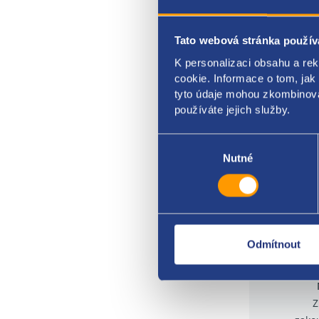
CITR
Stav 
Tato webová stránka použív
K personalizaci obsahu a re
cookie. Informace o tom, jak
tyto údaje mohou zkombinovat
používáte jejich služby.
Výběr
souhlasu
Nutné
Odmítnout
Z