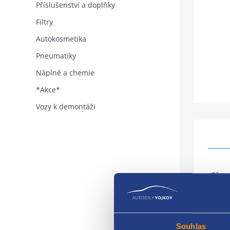
Příslušenství a doplňky
Filtry
Autokosmetika
Pneumatiky
Náplně a chemie
*Akce*
Vozy k demontáži
Přev
5 ryc
Kód 
Souhlas