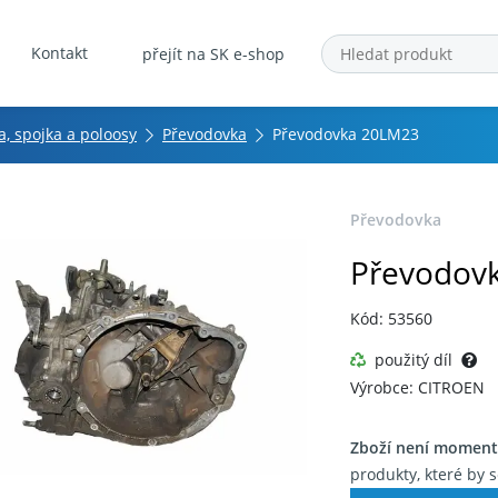
Kontakt
přejít na SK e-shop
, spojka a poloosy
Převodovka
Převodovka 20LM23
Převodovka
Převodov
Kód: 53560
použitý díl
Výrobce: CITROEN
Zboží není moment
produkty, které by s