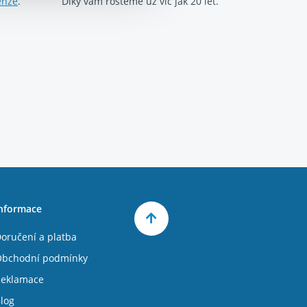
enze
.
Díky vám rosteme už víc jak 20 let.
nformace
oručení a platba
bchodní podmínky
eklamace
log