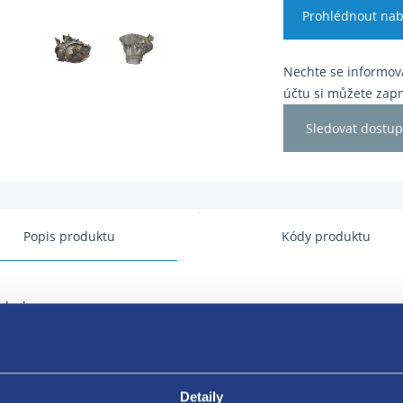
Prohlédnout nab
Nechte se informova
účtu si můžete zapn
Sledovat dostup
Popis produktu
Kódy produktu
odovka
hlostí
: 20LM23
Detaily