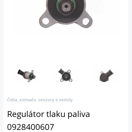
Čidla, snímače, senzory a ventily
Regulátor tlaku paliva
0928400607