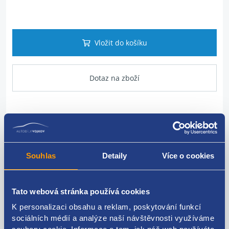
Vložit do košíku
Dotaz na zboží
Popis produktu
regulátor tlaku paliva
Souhlas
Detaily
Více o cookies
PEUGEOT, CITROEN
0928400607, 1634149380
Tato webová stránka používá cookies
K personalizaci obsahu a reklam, poskytování funkcí
sociálních médií a analýze naší návštěvnosti využíváme