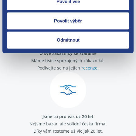
Povolit vše
Peugeot Partner 1996 - 2008 1.6 16V HDi
zakoupení. Nebo vám pošleme náhradu.
Citroen Berlingo 1996 - 2011 1.6 HDI
Citroen Berlingo 2008 - 2018 1.6 HDi
Povolit výběr
Citroen C2 1.4 HDi
Citroen C2 1.6 HDi
Citroen C3 2002- 1.4 HDi
Odmítnout
Citroen C3 2009 - 2016 1.4 HDi
Citroen C3 2009 - 2016 1.6 HDi
O své zákazníky se staráme
Citroen C3 Picasso 1.6 HDi
Máme tisíce spokojených zákazníků.
Citroen C4 2004 - 2013 1.6 HDi
Citroen C5 2008- 1.6 HDi
Podívejte se na jejich
recenze
.
Citroen Nemo 1.4 HDi
Citroen Xsara 1997 - 2005 1.4 HDi
Citroen Xsara Picasso 1999 - 2012 1.6 HDi
Citroen Jumpy 2007- 1.6 HDi
Peugeot 308 I 2007-2016 1.6 HDi
Peugeot Partner 1996 - 2008 1.6 HDi
Citroen C3 Pluriel 1.4 HDi
Jsme tu pro vás už 20 let
Peugeot Partner 2008 - 2018 1.6 HDi
Nejsme bazar, ale solidní česká firma.
Peugeot Partner 2008 - 2018 1.6 16V HDi
Díky vám rosteme už víc jak 20 let.
Citroen C4 Picasso / G.Picasso 2006 - 2015 1.6 HDi