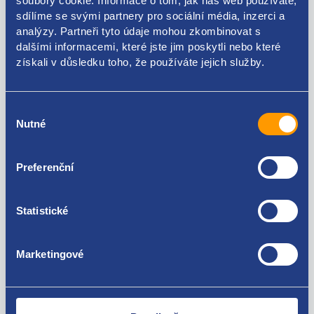
soubory cookie. Informace o tom, jak náš web používáte,
Kódy produktu
sdílíme se svými partnery pro sociální média, inzerci a
analýzy. Partneři tyto údaje mohou zkombinovat s
0928400607 1634149380
dalšími informacemi, které jste jim poskytli nebo které
získali v důsledku toho, že používáte jejich služby.
Použitelné pro vozy
Výběr
Fiat Scudo 2007- 1.6 JTD 90HP
Nutné
souhlasu
Peugeot 206 1.6 HDi
Peugeot 206 1.4 HDi
Za kvalitu ručíme!
Peugeot 206 plus 1.4 HDi
Preferenční
Peugeot 207 1.4 HDi
Peugeot 207 1.6 HDi
Peugeot 307 1.4 HDi
Statistické
Peugeot 307 1.6 HDi
Peugeot 407 1.6 HDi
Peugeot 1007 1.6 HDi
Marketingové
Peugeot 3008 2009 - 2017 1.6 HDi
Peugeot 5008 2009 - 2017 1.6 HDi
Nejste spokojeni? Vyřešíme to!
Peugeot Bipper 1.4 HDi
Peugeot Expert 2007-2016 1.6 HDi
Zboží můžete vrátit do 60 dnů od