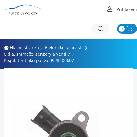
Přihlášení
0
Hlavní stránka
Elektrické součásti
Čidla, snímače, senzory a ventily
Regulátor tlaku paliva 0928400607