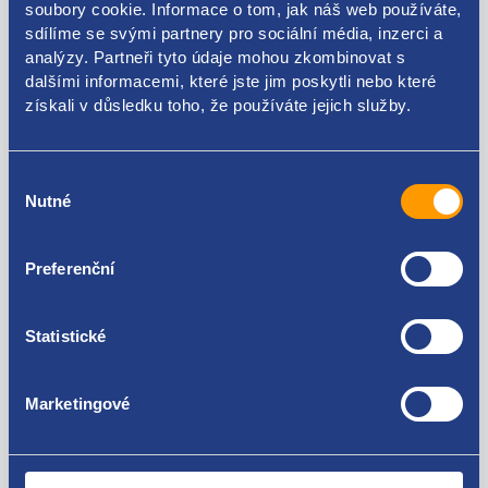
soubory cookie. Informace o tom, jak náš web používáte,
Kódy produktu
sdílíme se svými partnery pro sociální média, inzerci a
analýzy. Partneři tyto údaje mohou zkombinovat s
dalšími informacemi, které jste jim poskytli nebo které
777913999R
získali v důsledku toho, že používáte jejich služby.
Použitelné pro vozy
Výběr
Dacia Dokker
Nutné
souhlasu
Za kvalitu ručíme!
Preferenční
Statistické
Marketingové
Nejste spokojeni? Vyřešíme to!