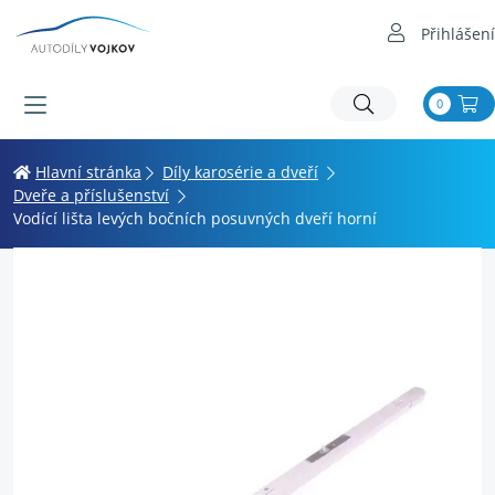
Přihlášení
0
Hlavní stránka
Díly karosérie a dveří
Dveře a příslušenství
Vodící lišta levých bočních posuvných dveří horní