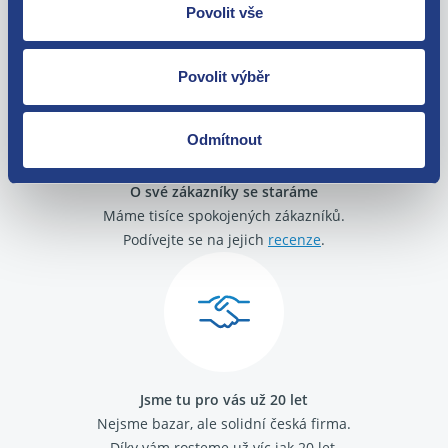
Zboží můžete vrátit do 60 dnů od
Povolit vše
zakoupení. Nebo vám pošleme náhradu.
Povolit výběr
Odmítnout
O své zákazníky se staráme
Máme tisíce spokojených zákazníků.
Podívejte se na jejich
recenze
.
Jsme tu pro vás už 20 let
Nejsme bazar, ale solidní česká firma.
Díky vám rosteme už víc jak 20 let.