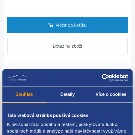
Vložit do košíku
Dotaz na zboží
Popis produktu
vodící lišta levých bočních posuvných dveří horní
Souhlas
Detaily
Více o cookies
originální číslo Renault / Dacia
777913999R
Tato webová stránka používá cookies
K personalizaci obsahu a reklam, poskytování funkcí
sociálních médií a analýze naší návštěvnosti využíváme