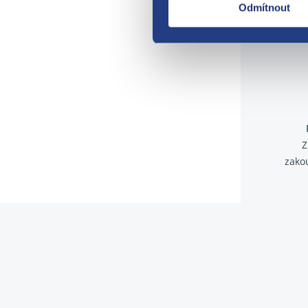
Odmítnout
Z
zako