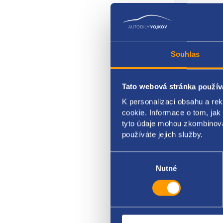
Souhlas
rordě
Tato webová stránka použív
FIAT 
K personalizaci obsahu a re
cookie. Informace o tom, jak
5521
tyto údaje mohou zkombinovat
používáte jejich služby.
5520
Výběr
souhlasu
Nutné