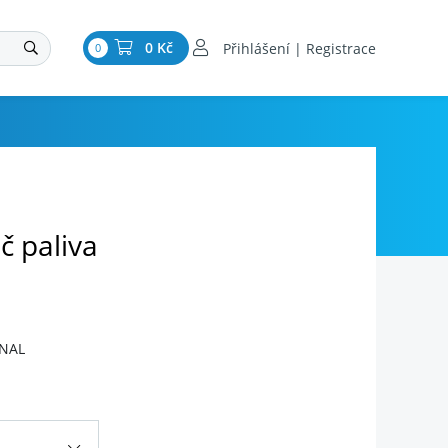
0 Kč
Přihlášení | Registrace
0
č paliva
INAL