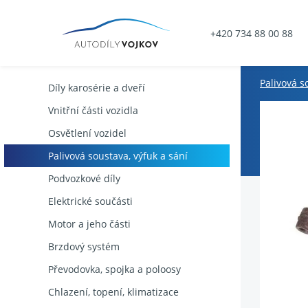
+420 734 88 00 88
Palivová s
Díly karosérie a dveří
Vnitřní části vozidla
Osvětlení vozidel
Palivová soustava, výfuk a sání
Podvozkové díly
Elektrické součásti
Motor a jeho části
Brzdový systém
Převodovka, spojka a poloosy
Chlazení, topení, klimatizace