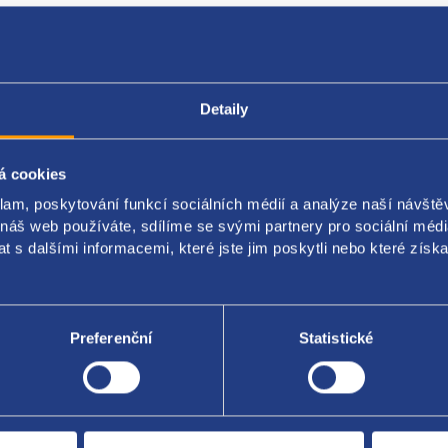
Popis produktu
Kódy produktu
Detaily
lovač paliva
á cookies
original
klam, poskytování funkcí sociálních médií a analýze naší návšt
 náš web používáte, sdílíme se svými partnery pro sociální média
5519
 s dalšími informacemi, které jste jim poskytli nebo které získa
2611
Preferenční
Statistické
Za kvalitu ručí