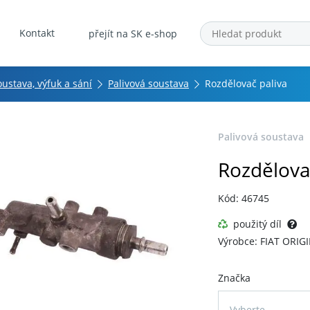
Kontakt
přejít na SK e-shop
oustava, výfuk a sání
Palivová soustava
Rozdělovač paliva
Palivová soustava
Rozdělova
Kód: 46745
použitý díl
Výrobce: FIAT ORIG
Značka
Vyberte