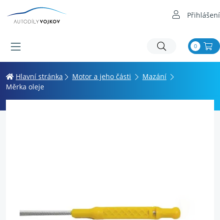
Přihlášení
0
Hlavní stránka
Motor a jeho části
Mazání
Měrka oleje