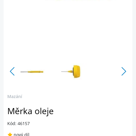
Mazání
Měrka oleje
Kód: 46157
nový díl