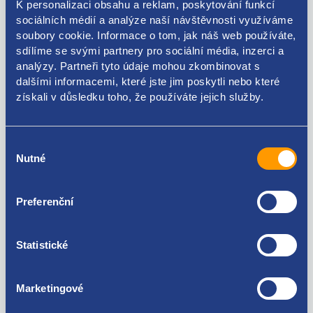
K personalizaci obsahu a reklam, poskytování funkcí
sociálních médií a analýze naší návštěvnosti využíváme
soubory cookie. Informace o tom, jak náš web používáte,
sdílíme se svými partnery pro sociální média, inzerci a
analýzy. Partneři tyto údaje mohou zkombinovat s
Kódy produktu
dalšími informacemi, které jste jim poskytli nebo které
získali v důsledku toho, že používáte jejich služby.
8200449528
Použitelné pro vozy
Výběr
Nutné
souhlasu
Renault Clio II 1998 - 2001 1.4 16V - K4J
Renault Clio II 1998 - 2001 1.6 16V - K4M
Preferenční
Renault Clio II 2001 - 2005 1.4 16V - K4J
Za kvalitu ručíme!
Renault Clio II 2001 - 2005 1.6 16V - K4M
Renault Clio III 2005 - 2009 1.4 16V - K4J
Statistické
Renault Clio III 2005 - 2009 1.6 16V - K4M
Renault Clio III 2009 - 2012 1.6 16V - K4M
Renault Clio III 2009 - 2012 1.4 16V - K4J
Marketingové
Renault Kangoo 1998 - 2003 1.6 16V - K4M