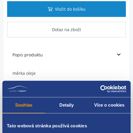
Vložit do košíku
Dotaz na zboží
Popis produktu
měrka oleje
délka (v mm): 532
hmotnost ( v kg ): 0,06
váha [g]: 60
Souhlas
Detaily
Více o cookies
max.delka [mm]: 488
min.delka [mm]: 514
originální číslo Renault
Tato webová stránka používá cookies
8200449528