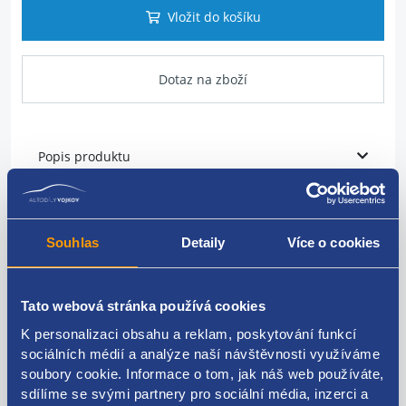
Vložit do košíku
Dotaz na zboží
Popis produktu
vstřikovací lišta paliva
Souhlas
Detaily
Více o cookies
originální číslo Dacia / Renault:
175200117R
Tato webová stránka používá cookies
K personalizaci obsahu a reklam, poskytování funkcí
Kódy produktu
sociálních médií a analýze naší návštěvnosti využíváme
soubory cookie. Informace o tom, jak náš web používáte,
sdílíme se svými partnery pro sociální média, inzerci a
175200117R