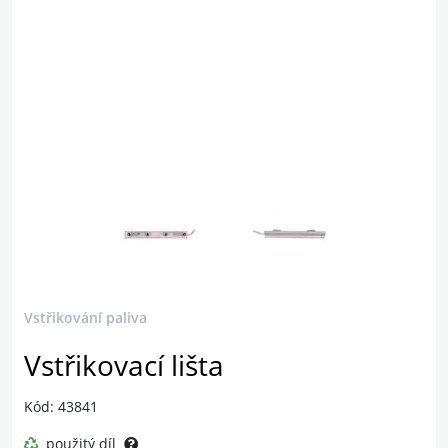
Vstřikování paliva
Vstřikovací lišta
Kód: 43841
použitý díl