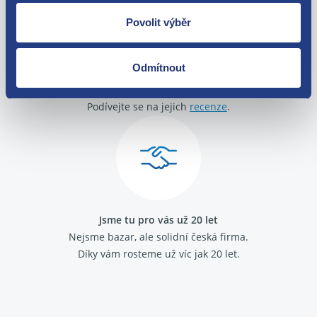
Povolit výběr
Odmítnout
O své zákazníky se staráme
Máme tisíce spokojených zákazníků.
Podívejte se na jejich
recenze
.
Jsme tu pro vás už 20 let
Nejsme bazar, ale solidní česká firma.
Díky vám rosteme už víc jak 20 let.