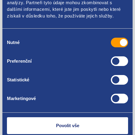
analýzy. Partneři tyto údaje mohou zkombinovat s
dalšími informacemi, které jste jim poskytli nebo které
Použitelné pro vozy
získali v důsledku toho, že používáte jejich služby.
Dacia Duster 2017 - 1.6 SCe - H4M
Dacia Dokker 1.6 SCe - H4M
Výběr
Za kvalitu ručíme!
Nutné
souhlasu
Preferenční
Statistické
Marketingové
Nejste spokojeni? Vyřešíme to!
Zboží můžete vrátit do 60 dnů od
zakoupení. Nebo vám pošleme náhradu.
Povolit vše