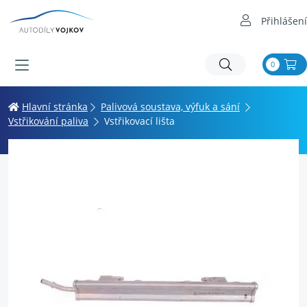
Přihlášení
0
Hlavní stránka
Palivová soustava, výfuk a sání
Vstřikování paliva
Vstřikovací lišta