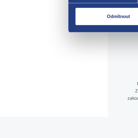
Odmítnout
Z
zako