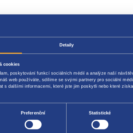
Popis produktu
Kódy produktu
Detaily
í kolejnice
á cookies
klam, poskytování funkcí sociálních médií a analýze naší návšt
a: pravá
 náš web používáte, sdílíme se svými partnery pro sociální média
ění: střední
 s dalšími informacemi, které jste jim poskytli nebo které získa
: krátký rozvor - celková délka cca 137,5 cm
original: 1339858080 1334561080
Preferenční
Statistické