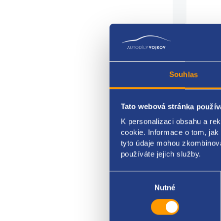
Souhlas
Vodíc
Tato webová stránka použív
K personalizaci obsahu a re
stran
cookie. Informace o tom, jak
umíst
tyto údaje mohou zkombinovat
používáte jejich služby.
délka
Výběr
FIAT 
souhlasu
Nutné