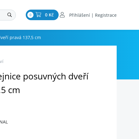
0 Kč
Přihlášení | Registrace
0
dveří pravá 137,5 cm
ví
ejnice posuvných dveří
,5 cm
INAL