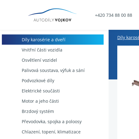
+420 734 88 00 88
Díly karos
Díly karosérie a dveří
Vnitřní části vozidla
Osvětlení vozidel
Palivová soustava, výfuk a sání
Podvozkové díly
Elektrické součásti
Motor a jeho části
Brzdový systém
Převodovka, spojka a poloosy
Chlazení, topení, klimatizace