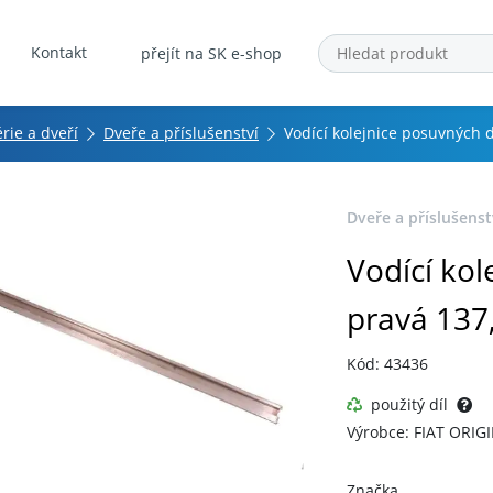
Kontakt
přejít na SK e-shop
érie a dveří
Dveře a příslušenství
Vodící kolejnice posuvných 
Dveře a příslušenst
Vodící kol
pravá 137
Kód: 43436
použitý díl
Výrobce: FIAT ORIG
Značka