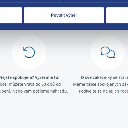
Povolit výběr
Za kvalitu ručí
Nejste spokojeni? Vyřešíme to!
O své zákazníky se sta
boží můžete vrátit do 60 dnů od
Máme tisíce spokojených zá
upení. Nebo vám pošleme náhradu.
Podívejte se na jejich
rec