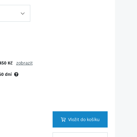
450 Kč
zobrazit
60 dní
Vložit do košíku