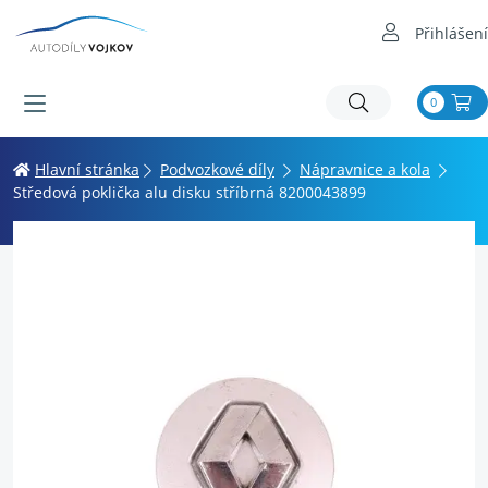
Přihlášení
0
Hlavní stránka
Podvozkové díly
Nápravnice a kola
Středová poklička alu disku stříbrná 8200043899