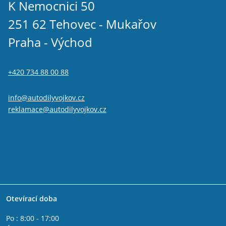
Renault Twingo II 2007 -
K Nemocnici 50
Renault Vel Satis
251 62 Tehovec - Mukařov
Renault Wind
Opel Movano (A) 1998 - 2010
Praha - Východ
Opel Movano (B) 2010 - 2021
+420 734 88 00 88
info@autodilyvojkov.cz
reklamace@autodilyvojkov.cz
Otevírací doba
Po : 8:00 - 17:00