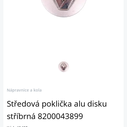
Nápravnice a kola
Středová poklička alu disku
stříbrná 8200043899