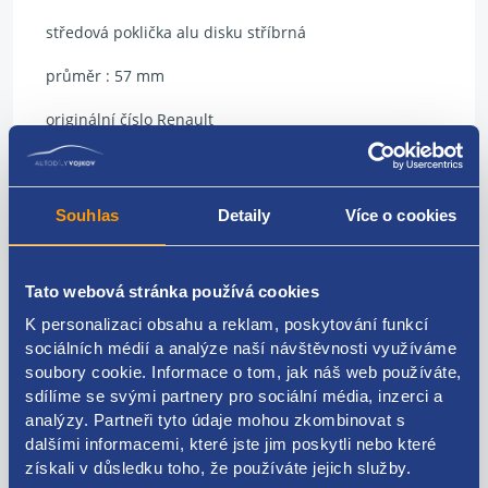
středová poklička alu disku stříbrná
průměr : 57 mm
originální číslo Renault
8200043899
Souhlas
Detaily
Více o cookies
Kódy produktu
Tato webová stránka používá cookies
K personalizaci obsahu a reklam, poskytování funkcí
8200043899
sociálních médií a analýze naší návštěvnosti využíváme
Použitelné pro vozy
soubory cookie. Informace o tom, jak náš web používáte,
sdílíme se svými partnery pro sociální média, inzerci a
analýzy. Partneři tyto údaje mohou zkombinovat s
Renault Clio 1990 - 1996
dalšími informacemi, které jste jim poskytli nebo které
Renault Clio 1996 - 1998
získali v důsledku toho, že používáte jejich služby.
Renault Clio II 1998 - 2001