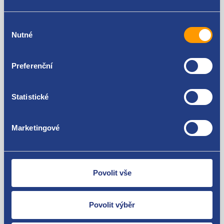
Za kvalitu ručíme!
Renault Clio II 2001 - 2005
Renault Clio III 2005 - 2009
Výběr
Renault Clio III 2009 - 2012
Nutné
souhlasu
Renault Clio IV 2012 -
Renault Espace II 1991 - 1997
Renault Espace III 1997 - 2002
Preferenční
Renault Espace IV 2002 - 2006
Renault Espace IV 2006 - 2015
Renault Fluence
Statistické
Nejste spokojeni? Vyřešíme to!
Renault Kangoo 1998 - 2003
Renault Kangoo 2003 - 2008
Zboží můžete vrátit do 60 dnů od
Renault Kangoo II 2008 -
zakoupení. Nebo vám pošleme náhradu.
Marketingové
Renault Koleos I 2008-
Renault Laguna 1994 - 1998
Renault Laguna 1998 - 2001
Renault Laguna coupé 2008 - 2015
Povolit vše
Renault Laguna II 2001 - 2005
Renault Laguna II 2005 - 2007
Renault Laguna III 2007 - 2010
O své zákazníky se staráme
Povolit výběr
Renault Laguna III 2010 - 2015
Máme tisíce spokojených zákazníků.
Renault Mascott I 1999 - 2004