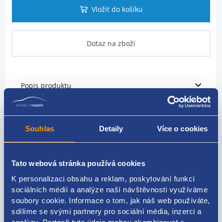
Vložit do košíku
Dotaz na zboží
Popis produktu
volantová tyč / sloupek řízení
originální číslo Renault: 488100059R
Souhlas
Detaily
Více o cookies
Tato webová stránka používá cookies
K personalizaci obsahu a reklam, poskytování funkcí
Kódy produktu
sociálních médií a analýze naší návštěvnosti využíváme
soubory cookie. Informace o tom, jak náš web používáte,
488100059R
sdílíme se svými partnery pro sociální média, inzerci a