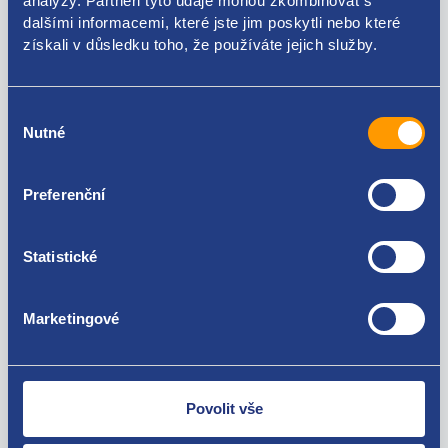
analýzy. Partneři tyto údaje mohou zkombinovat s
Použitelné pro vozy
dalšími informacemi, které jste jim poskytli nebo které
získali v důsledku toho, že používáte jejich služby.
Renault Laguna coupé 2008 - 2015
Renault Laguna III 2007 - 2010
Výběr
Renault Laguna III 2010 - 2015
Za kvalitu ručíme!
Nutné
souhlasu
Preferenční
Statistické
Marketingové
Nejste spokojeni? Vyřešíme to!
Zboží můžete vrátit do 60 dnů od
zakoupení. Nebo vám pošleme náhradu.
Povolit vše