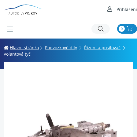
Přihlášení
0
Hlavní stránka
Podvozkové díly
Řízení a posilovač
Volantová tyč