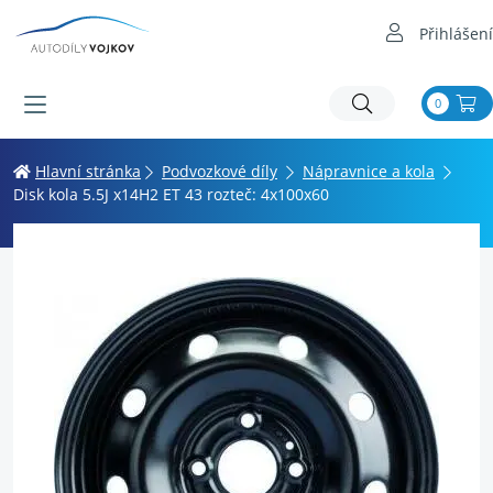
Přihlášení
0
Hlavní stránka
Podvozkové díly
Nápravnice a kola
Disk kola 5.5J x14H2 ET 43 rozteč: 4x100x60