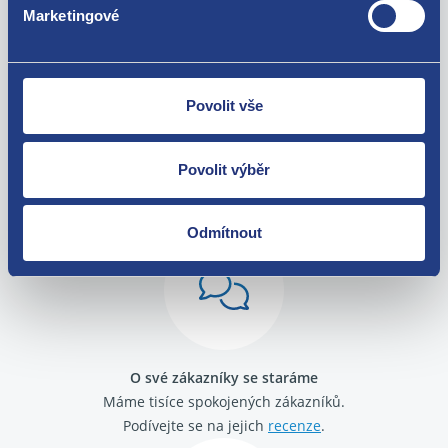
Marketingové
Povolit vše
Nejste spokojeni? Vyřešíme to!
Povolit výběr
Zboží můžete vrátit do 60 dnů od
zakoupení. Nebo vám pošleme náhradu.
Odmítnout
O své zákazníky se staráme
Máme tisíce spokojených zákazníků.
Podívejte se na jejich
recenze
.