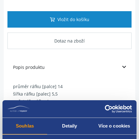
Vložit do košíku
Dotaz na zboží
Popis produktu
průměr ráfku [palce] 14
šířka ráfku [palec] 5,5
počet děr ráfku 4
průměr roztečné kružnice [mm] 100
zális kola (ET) 43
centrovací průměr [mm] 60
Souhlas
Detaily
Více o cookies
ráfky ocelový ráfek
Renault, Dacia -Logan 06/05-, Sandero 06/08-