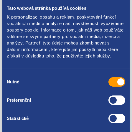
Tato webová stránka používá cookies
originální číslo Renault
K personalizaci obsahu a reklam, poskytování funkcí
6001547243
sociálních médií a analýze naší návštěvnosti využíváme
6001548516
soubory cookie. Informace o tom, jak náš web používáte,
8200459205
sdílíme se svými partnery pro sociální média, inzerci a
analýzy. Partneři tyto údaje mohou zkombinovat s
dalšími informacemi, které jste jim poskytli nebo které
získali v důsledku toho, že používáte jejich služby.
Kódy produktu
Výběr
6001547243 6001548516 8200459205
Nutné
souhlasu
Použitelné pro vozy
Preferenční
Dacia Logan 2004 - 2008
Dacia Logan 2008 - 2013
Statistické
Dacia Sandero 2008 - 2012
Za kvalitu ručíme!