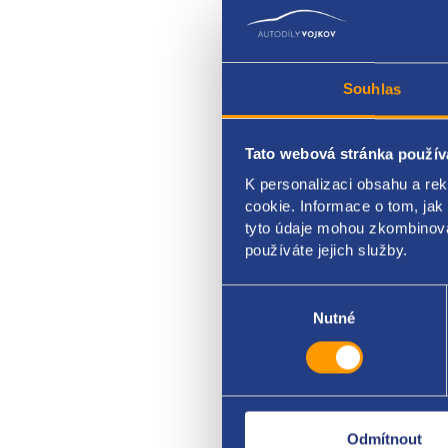
Souhlas
Tato webová stránka použív
příst
K personalizaci obsahu a re
orig
cookie. Informace o tom, jak
tyto údaje mohou zkombinovat
7tis/
používáte jejich služby.
Výběr
souhlasu
Nutné
Odmítnout