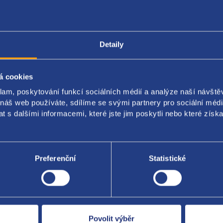
Popis produktu
Kódy produktu
Detaily
á cookies
rojový štít Renault
klam, poskytování funkcí sociálních médií a analýze naší návšt
inální číslo 8200306552 8200364007 8200306538
 náš web používáte, sdílíme se svými partnery pro sociální média
 s dalšími informacemi, které jste jim poskytli nebo které získa
ot benzín
Preferenční
Statistické
Za kvalitu ručí
Povolit výběr