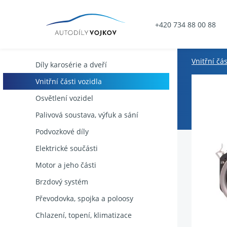
+420 734 88 00 88
Vnitřní čás
Díly karosérie a dveří
Vnitřní části vozidla
Osvětlení vozidel
Palivová soustava, výfuk a sání
Podvozkové díly
Elektrické součásti
Motor a jeho části
Brzdový systém
Převodovka, spojka a poloosy
Chlazení, topení, klimatizace