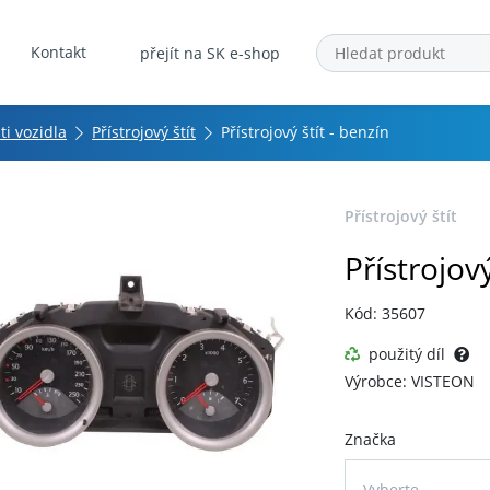
Kontakt
přejít na SK e-shop
ti vozidla
Přístrojový štít
Přístrojový štít - benzín
Přístrojový štít
Přístrojový
Kód: 35607
použitý díl
Výrobce: VISTEON
Značka
Vyberte