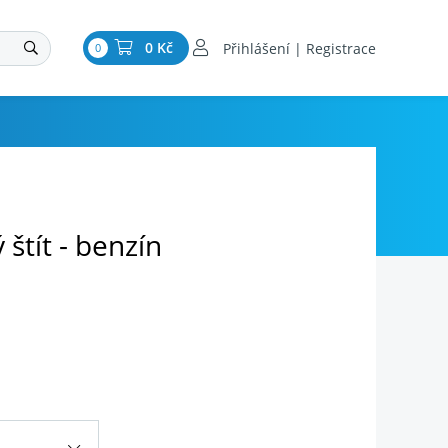
0 Kč
Přihlášení | Registrace
0
 štít - benzín