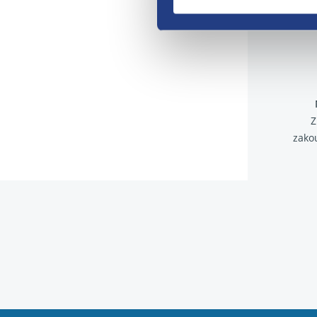
Z
zako