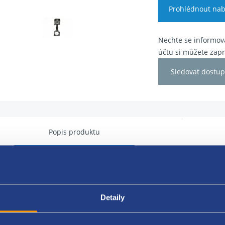
Prohlédnout nab
Nechte se informova
účtu si můžete zapn
Sledovat dostup
Popis produktu
1,9 DTi
et: ojnice, klema, šrouby, pístní čep, píst, kroužky
Detaily
ult