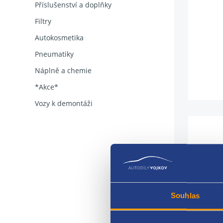
Příslušenství a doplňky
Filtry
Autokosmetika
Pneumatiky
Náplně a chemie
*Akce*
Vozy k demontáži
píst 
kompl
Souhlas
Rena