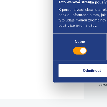
Tato webová stránka použív
K personalizaci obsahu a re
cookie. Informace o tom, jak
tyto údaje mohou zkombinovat
používáte jejich služby.
Výběr
souhlasu
Nutné
Odmítnout
Z
zako