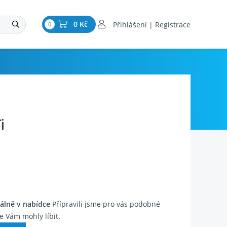
0 Kč
Přihlášení | Registrace
0
i
álně v nabídce
Přípravili jsme pro vás podobné
e Vám mohly líbit.