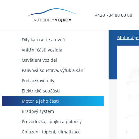
+420 734 88 00 88
Motor a je
Díly karosérie a dveří
Vnitřní části vozidla
Osvětlení vozidel
Palivová soustava, výfuk a sání
Podvozkové díly
Elektrické součásti
Motor a jeho části
Brzdový systém
Převodovka, spojka a poloosy
Chlazení, topení, klimatizace