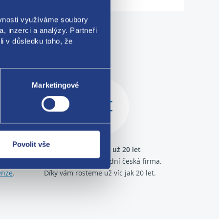
ěvnosti využíváme soubory
, inzerci a analýzy. Partneři
li v důsledku toho, že
me!
Marketingové
Povolit vše
ráme
Jsme tu pro vás už 20 let
kazníků.
Nejsme bazar, ale solidní česká firma.
enze
.
Díky vám rosteme už víc jak 20 let.