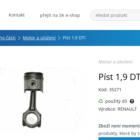
Kontakt
přejít na SK e-shop
ho části
Motor a uložení
Píst 1,9 DTi
Motor a uložení
Píst 1,9 DT
Kód: 35271
použitý díl
Výrobce: RENAULT
Zboží není moment
produkty, které by s