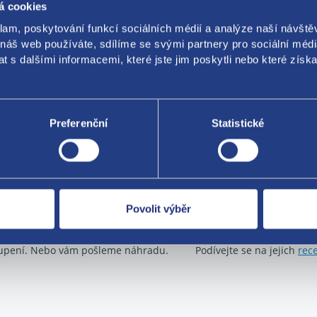
á cookies
klam, poskytování funkcí sociálních médií a analýze naší návšt
 náš web používáte, sdílíme se svými partnery pro sociální média
 s dalšími informacemi, které jste jim poskytli nebo které získa
Za kvalitu ručí
Preferenční
Statistické
Povolit výběr
Nejste spokojeni? Vyřešíme to!
O své zákazníky se sta
boží můžete vrátit do 60 dnů od
Máme tisíce spokojených zá
upení. Nebo vám pošleme náhradu.
Podívejte se na jejich
rec