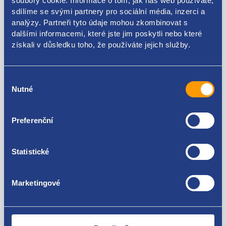
soubory cookie. Informace o tom, jak náš web používáte,
Kódy produktu
sdílíme se svými partnery pro sociální média, inzerci a
analýzy. Partneři tyto údaje mohou zkombinovat s
144605593R
dalšími informacemi, které jste jim poskytli nebo které
získali v důsledku toho, že používáte jejich služby.
Použitelné pro vozy
Výběr
Renault Master III 2010 -
Nutné
souhlasu
Opel Movano (B) 2010 - 2021
Za kvalitu ručíme!
Preferenční
Statistické
Marketingové
Nejste spokojeni? Vyřešíme to!
Zboží můžete vrátit do 60 dnů od