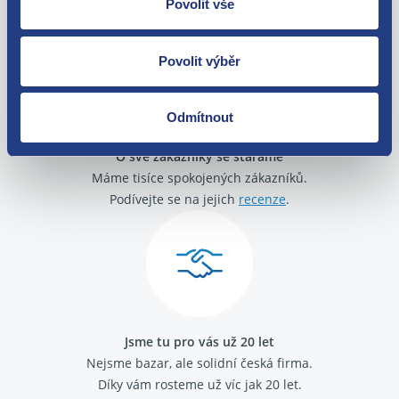
Povolit vše
zakoupení. Nebo vám pošleme náhradu.
Povolit výběr
Odmítnout
O své zákazníky se staráme
Máme tisíce spokojených zákazníků.
Podívejte se na jejich
recenze
.
Jsme tu pro vás už 20 let
Nejsme bazar, ale solidní česká firma.
Díky vám rosteme už víc jak 20 let.