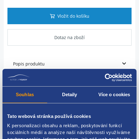
Vložit do košíku
Dotaz na zboží
Popis produktu
závlačka vzduchového potrubí
Souhlas
Detaily
Více o cookies
Renault
144605593R
Tato webová stránka používá cookies
K personalizaci obsahu a reklam, poskytování funkcí
sociálních médií a analýze naší návštěvnosti využíváme