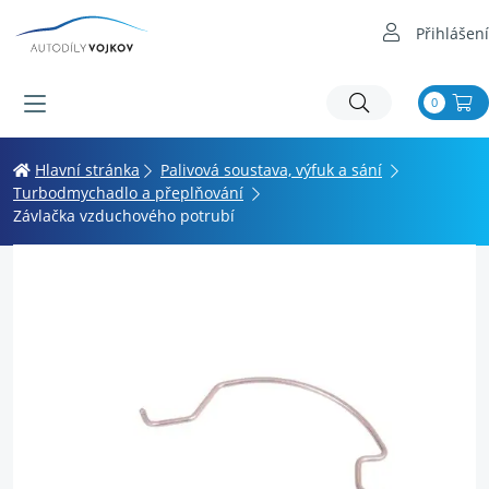
Přihlášení
0
Hlavní stránka
Palivová soustava, výfuk a sání
Turbodmychadlo a přeplňování
Závlačka vzduchového potrubí